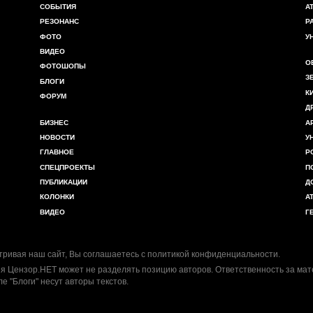
СОБЫТИЯ
А
РЕЗОНАНС
Р
ФОТО
У
ВИДЕО
О
ФОТОШОПЫ
З
БЛОГИ
К
ФОРУМ
Д
БИЗНЕС
А
НОВОСТИ
У
ГЛАВНОЕ
Р
СПЕЦПРОЕКТЫ
П
ПУБЛИКАЦИИ
Д
КОЛОНКИ
А
ВИДЕО
Г
ривая наш сайт, Вы соглашаетесь с
политикой конфиденциальности
.
я Цензор.НЕТ может не разделять позицию авторов. Ответственность за ма
ле "Блоги" несут авторы текстов.