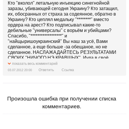
Кто "вколол" летальную инъекцию синегнойной
заразы, убивающей сегодня Украину? Кто затащил,
их, обосранных от страха за содеянное, обратно в
Украину? Кто цеплял медальку "********" вместо
ордера на арест? Кто подписывал какие-то
дебильные "универсалы" с ворьём и убийцами?
Спасибо, "******************" и
"найщыришоукраинский" Вы наш за усё, Вами
сделанное, а еще больше -за обещаное, но не
сделанное. НАСЛАЖАДАЙТЕСЬ РЕЗУЛЬТАТАМИ
СВОИХ "НИЧОГО НЭ КРАВШЫХ". Иуда в своё
время, повесился, когда увидел, что натворил. Это
показать весь комментарий
так, "навеяло".
Ответить
Ссылка
03.07.2012 20:00
Произошла ошибка при получении списка
комментариев.