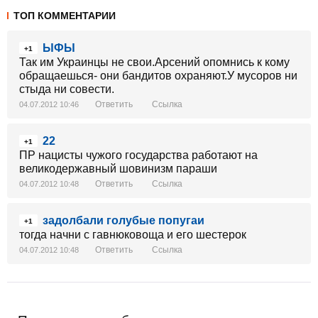
ТОП КОММЕНТАРИИ
ЫФЫ
+1
Так им Украинцы не свои.Арсений опомнись к кому
обращаешься- они бандитов охраняют.У мусоров ни
стыда ни совести.
Ответить
Ссылка
04.07.2012 10:46
22
+1
ПР нацисты чужого государства работают на
великодержавный шовинизм параши
Ответить
Ссылка
04.07.2012 10:48
задолбали голубые попугаи
+1
тогда начни с гавнюковоща и его шестерок
Ответить
Ссылка
04.07.2012 10:48