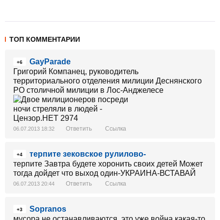
ТОП КОММЕНТАРИИ
GayParade
+6
Григорий Компанец, руководитель
территориального отделения милиции Деснянского
РО столичной милиции в Лос-Анджелесе
Ответить
Ссылка
06.07.2013 18:32
терпите зековское рулилово-
+4
терпите Завтра будете хоронить своих детей Может
тогда дойдет что выход один-УКРАИНА-ВСТАВАЙ
Ответить
Ссылка
06.07.2013 20:44
Sopranos
+3
мусора не останавливаются. это уже война какая-то