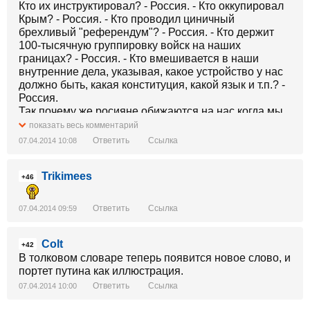
Кто их инструктировал? - Россия. - Кто оккупировал
Крым? - Россия. - Кто проводил циничный
брехливый "референдум"? - Россия. - Кто держит
100-тысячную группировку войск на наших
границах? - Россия. - Кто вмешивается в наши
внутренние дела, указывая, какое устройство у нас
должно быть, какая конституция, какой язык и т.п.? -
Россия.
Так почему же росияне обижаются на нас когда мы
говоримим "отстаньте от нас"?
показать весь комментарий
Ответить
Ссылка
07.04.2014 10:08
Trikimees
+46
Ответить
Ссылка
07.04.2014 09:59
Colt
+42
В толковом словаре теперь появится новое слово, и
портет путина как иллюстрация.
Ответить
Ссылка
07.04.2014 10:00