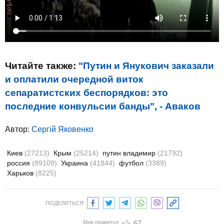
Читайте также:
"Путин и Янукович заказали
и оплатили очередной виток
сепаратистских беспорядков: это
последние конвульсии банды", - Аваков
Автор:
Сергій Яковенко
Киев
(27213)
Крым
(25214)
путин владимир
(21792)
россия
(89109)
Украина
(41844)
футбол
(3389)
Харьков
(8225)
ПОДЕЛИТЬСЯ:
Мне нравится
67