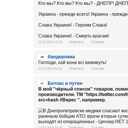
Кто мы? Кто мы? Кто мы? - ДНЕПР! ДНЕ
Украина - прежде всего! Украина - прежде
Слава Украине! - Героям Слава!
Слава Украине! - Смерть врагам!
Ответить
Ссылка
12.07.2014 22:32
бандеровка
+8
Господи, хай вони всі виживуть!
Ответить
Ссылка
12.07.2014 22:35
Ботокс и путин
+7
В мой "чёрный список" товаров, поми
производители. ТМ "https://twitte
src=hash #Верес ", например.
Ответить
Ссылка
12.07.2014 22:36