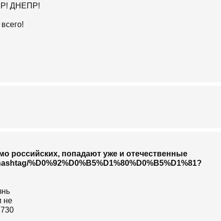
ПР! ДНЕПР!
 всего!
мо российских, попадают уже и отечественные
r.com/hashtag/%D0%92%D0%B5%D1%80%D0%B5%D1%81?