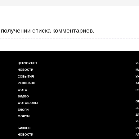
получении списка комментариев.
ЦЕНЗОР.НЕТ
У
НОВОСТИ
М
СОБЫТИЯ
У
РЕЗОНАНС
А
ФОТО
Р
ВИДЕО
О
ФОТОШОПЫ
З
БЛОГИ
Д
ФОРУМ
У
БИЗНЕС
Р
НОВОСТИ
А