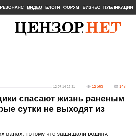
РЕЗОНАНС
ВИДЕО
БЛОГИ
ФОРУМ
БИЗНЕС
ПУБЛИКАЦИИ
12 563
148
12.07.14 22:31
дики спасают жизнь раненым
рые сутки не выходят из
их ранах, потому что защищали родину.