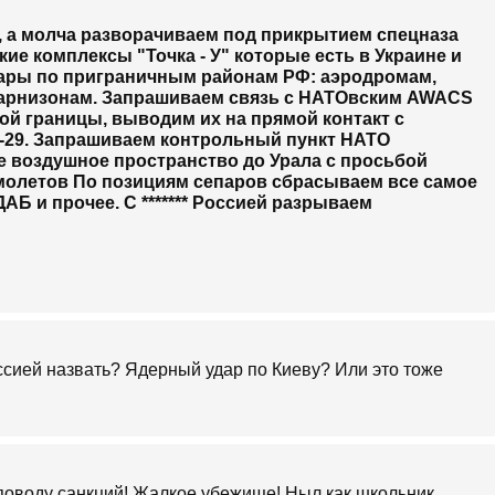
и, а молча разворачиваем под прикрытием спецназа
кие комплексы "Точка - У" которые есть в Украине и
ары по приграничным районам РФ: аэродромам,
гарнизонам. Запрашиваем связь с НАТОвским AWACS
ой границы, выводим их на прямой контакт с
г-29. Запрашиваем контрольный пункт НАТО
е воздушное пространство до Урала с просьбой
молетов По позициям сепаров сбрасываем все самое
ДАБ и прочее. С ******* Россией разрываем
рессией назвать? Ядерный удар по Киеву? Или это тоже
поводу санкций! Жалкое убежище! Ныл как школьник