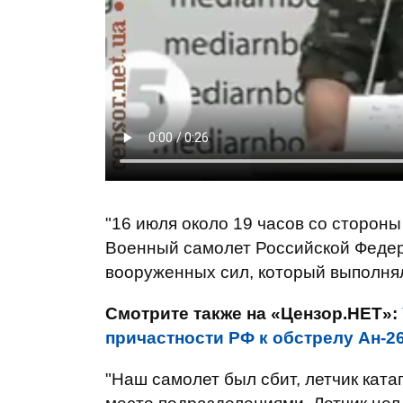
"16
июля около
19 часов
со стороны
Военный
самолет
Российской
Феде
вооруженных
сил
,
который
выполня
Смотрите также на «Цензор.НЕТ»:
причастности РФ к обстрелу Ан-2
"Наш
самолет
был сбит
,
летчик
ката