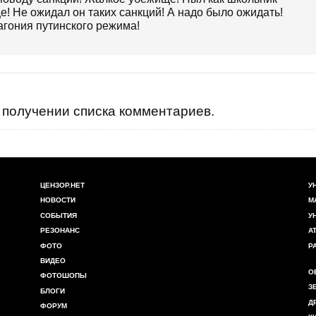
! Не ожидал он таких санкций! А надо было ожидать!
агония путинского режима!
получении списка комментариев.
ЦЕНЗОР.НЕТ
У
НОВОСТИ
М
СОБЫТИЯ
У
РЕЗОНАНС
А
ФОТО
Р
ВИДЕО
О
ФОТОШОПЫ
З
БЛОГИ
Д
ФОРУМ