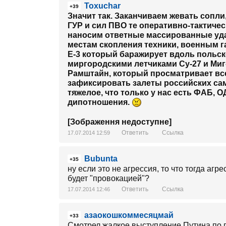
Toxuchar
+39
Значит так. Заканчиваем жевать сопл
ГУР и сил ПВО те оперативно-тактичес
наносим ответные массированные уд
местам скопления техники, военным 
Е-3 который баражирует вдоль польск
миргородскими летчиками Су-27 и Ми
Рамштайн, который просматривает вс
зафиксировать залеты российских са
тяжелое, что только у нас есть ФАБ, О
дипотношения.
[Зображення недоступне]
Ответить
Ссылка
17.07.2014 12:59
Bubunta
+35
ну если это не агрессия, то что тогда аг
будет "провокацией"?
Ответить
Ссылка
17.07.2014 12:46
азаокошкоммесяцмай
+33
Смотрел жалкое выступление Путина по 