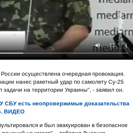
 России
осуществлена
очередная провокация
.
рации
нанес ракетный удар
по самолету
Су-25
л
задачи на территории
Украины
"
,
- заявил
он.
У СБУ есть неопровержимые доказательства
6. ВИДЕО
пультировался
и
был эвакуирован
в безопасное