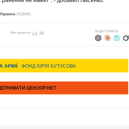
,
ранений
не имеет"
,
- добавил
Лысенко.
Украина
(41848)
ПОДЫТОЖИТЬ:
Мне нравится
10