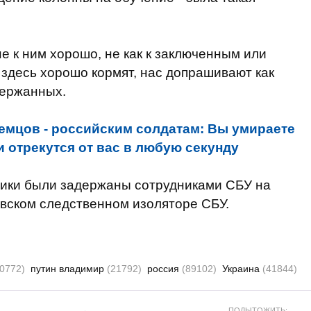
не к ним хорошо, не как к заключенным или
 здесь хорошо кормят, нас допрашивают как
держанных.
емцов - российским солдатам: Вы умираете
они отрекутся от вас в любую секунду
ники были задержаны сотрудниками СБУ на
иевском следственном изоляторе СБУ.
10772)
путин владимир
(21792)
россия
(89102)
Украина
(41844)
ПОДЫТОЖИТЬ: