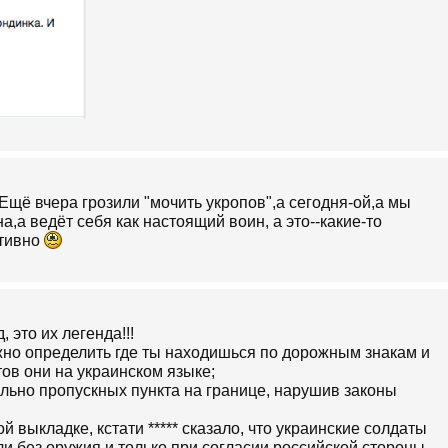
.Ещё вчера грозили "мочить укропов",а сегодня-ой,а мы
,а ведёт себя как настоящий воин, а это--какие-то
отивно
 это их легенда!!!
можно определить где ты находишься по дорожным знакам и
ов они на украинском языке;
ольно пропускных пункта на границе, нарушив законы
й выкладке, кстати ***** сказало, что украинские солдаты
и без оружия и только при согласии российской стороны.