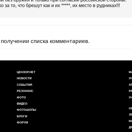
а то, что брешут как и их *****, их место в рудниках!!!
получении списка комментариев.
ЦЕНЗОР.НЕТ
М
НОВОСТИ
У
СОБЫТИЯ
А
РЕЗОНАНС
Р
ФОТО
У
ВИДЕО
О
ФОТОШОПЫ
З
БЛОГИ
К
ФОРУМ
Д