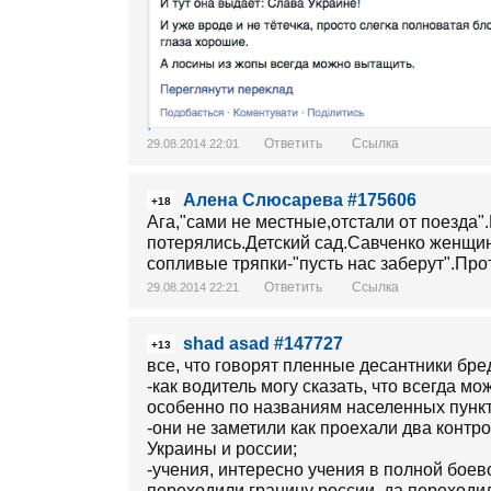
Ответить
Ссылка
29.08.2014 22:01
Алена Слюсарева #175606
+18
Ага,"сами не местные,отстали от поезда"
потерялись.Детский сад.Савченко женщина
сопливые тряпки-"пусть нас заберут".Пр
Ответить
Ссылка
29.08.2014 22:21
shad asad #147727
+13
все, что говорят пленные десантники бред,
-как водитель могу сказать, что всегда 
особенно по названиям населенных пункт
-они не заметили как проехали два контр
Украины и россии;
-учения, интересно учения в полной боево
переходили границу россии, да переходил