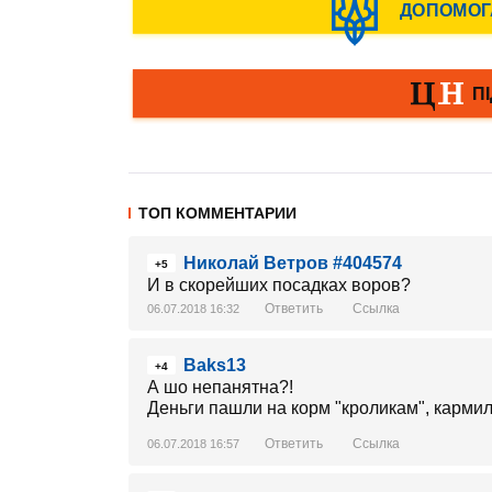
ТОП КОММЕНТАРИИ
Николай Ветров #404574
+5
И в скорейших посадках воров?
Ответить
Ссылка
06.07.2018 16:32
Baks13
+4
А шо непанятна?!
Деньги пашли на корм "кроликам", карми
Ответить
Ссылка
06.07.2018 16:57