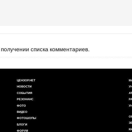
получении списка комментариев.
ЦЕНЗОР.НЕТ
М
НОВОСТИ
У
СОБЫТИЯ
А
РЕЗОНАНС
Р
ФОТО
У
ВИДЕО
О
ФОТОШОПЫ
З
БЛОГИ
К
ФОРУМ