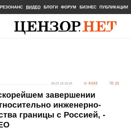
РЕЗОНАНС
ВИДЕО
БЛОГИ
ФОРУМ
БИЗНЕС
ПУБЛИКАЦИИ
8 543
25
06.07.18 16:24
скорейшем завершении
тносительно инженерно-
тва границы с Россией, -
ЕО