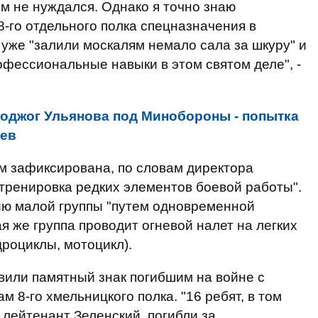
м не нуждался. Однако я точно знаю
-го отдельного полка спецназначения в
 уже "залили москалям немало сала за шкуру" и
фессиональные навыки в этом святом деле", -
оджог Ульянова под Минобороны - попытка
нев
ом зафиксирована, по словам директора
тренировка редких элементов боевой работы".
ию малой группы "путем одновременной
ая же группа проводит огневой налет на легких
дроциклы, мотоцикл).
вили памятный знак погибшим на войне с
 8-го хмельницкого полка. "16 ребят, в том
 лейтенант Зеленский, погибли за