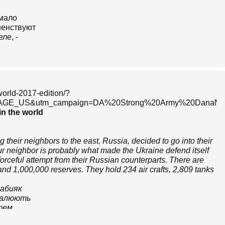
world-2017-edition/?
PAGE_US&utm_campaign=DA%20Strong%20Army%20DanaN
in the world
 their neighbors to the east, Russia, decided to go into their
 neighbor is probably what made the Ukraine defend itself
forceful attempt from their Russian counterparts. There are
 and 1,000,000 reserves. They hold 234 air crafts, 2,809 tanks