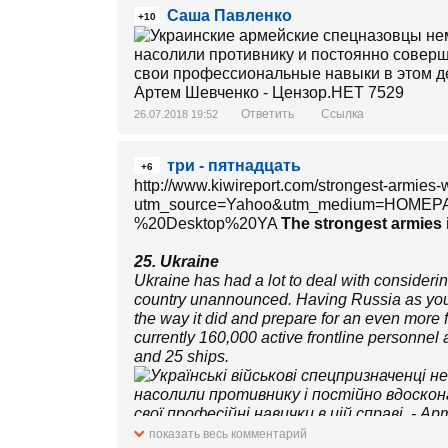
Cаша Павленко
+10
Ответить
Ссылка
26.07.2018 19:52
три - пятнадцать
+6
http://www.kiwireport.com/strongest-armies-
utm_source=Yahoo&utm_medium=HOME
%20Desktop%20YA
The strongest armies 
25. Ukraine
Ukraine has had a lot to deal with considering
country unannounced. Having Russia as your
the way it did and prepare for an even more 
currently 160,000 active frontline personnel
and 25 ships.
показать весь комментарий