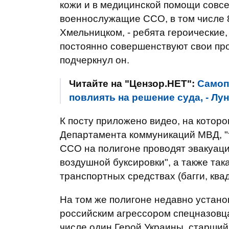
кожи и в медицинской помощи совсе
военнослужащие ССО, в том числе 8
Хмельницком, - ребята героические,
постоянно совершенствуют свои про
подчеркнул он.
Читайте на "Цензор.НЕТ":
Самоп
повлиять на решение суда, - Лу
К посту приложено видео, на котор
Департамента коммуникаций МВД, "
ССО на полигоне проводят эвакуац
воздушной буксировки", а также так
транспортных средствах (багги, ква
На том же полигоне недавно устано
российским агрессором спецназовцам
числе один Герой Украины, старший