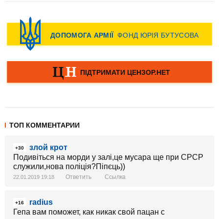
ТОП КОММЕНТАРИИ
злой крот
+30
Подивіться на морди у залі,це мусара ще при СРСР
служили,нова поліція?Піпєць))
Ответить
Ссылка
22.01.2019 19:18
radius
+16
Гепа вам поможет, как никак свой пацан с