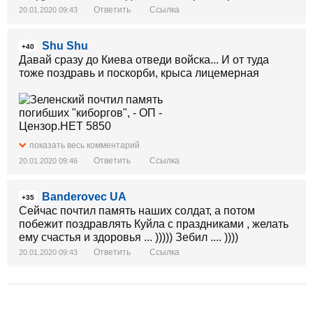
Ответить
Ссылка
20.01.2020 09:43
Shu Shu
+40
Давай сразу до Киева отведи войска... И от туда
тоже поздравь и поскорби, крыса лицемерная
показать весь комментарий
Ответить
Ссылка
20.01.2020 09:46
Banderovec UA
+35
Сейчас почтил память наших солдат, а потом
побежит поздравлять Куйла с праздниками , желать
ему счастья и здоровья ... ))))) Зебил .... ))))
Ответить
Ссылка
20.01.2020 09:43