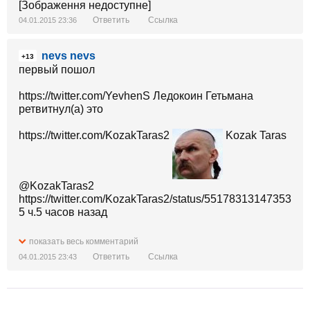
[Зображення недоступне]
Ответить
Ссылка
04.01.2015 23:36
nevs nevs
+13
первый пошол
https://twitter.com/YevhenS Ледокоин Гетьмана
ретвитнул(а) это
https://twitter.com/KozakTaras2
Kozak Taras
https://twitter.com/KozakTaras2/status/5517831314735390
5 ч.5 часов назад
"Хохот Искандеров": в Европе начали арестовывать
показать весь комментарий
российские самолёты за долги. Первая ласточка...
Ответить
Ссылка
04.01.2015 23:43
https://twitter.com/KozakTaras2/status/55178313147353907
https://twitter.com/KozakTaras2/status/55178313147353907