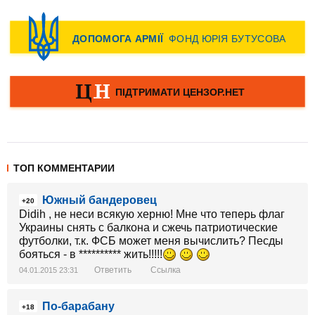
ТОП КОММЕНТАРИИ
Южный бандеровец
+20
Didih , не неси всякую херню! Мне что теперь флаг
Украины снять с балкона и сжечь патриотические
футболки, т.к. ФСБ может меня вычислить? Песды
бояться - в ********** жить!!!!!
Ответить
Ссылка
04.01.2015 23:31
По-барабану
+18