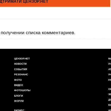
получении списка комментариев.
ЦЕНЗОР.НЕТ
М
НОВОСТИ
У
СОБЫТИЯ
А
РЕЗОНАНС
У
ФОТО
Р
ВИДЕО
О
ФОТОШОПЫ
З
БЛОГИ
Д
ФОРУМ
К
БИЗНЕС
А