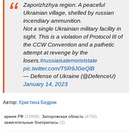
Zaporizhzhya region. A peaceful
Ukrainian village, shelled by russian
incendiary ammunition.
Not a single Ukrainian military facility in
sight. This is a violation of Protocol III of
the CCW Convention and a pathetic
attempt at revenge by the
losers.
#russiaisaterroriststate
pic.twitter.com/T5R9JGeQlB
— Defense of Ukraine (@DefenceU)
January 14, 2023
Автор:
Христина Бедрик
армия РФ
(23898)
Запорожская область
(4750)
зажигательные боеприпасы
(3)