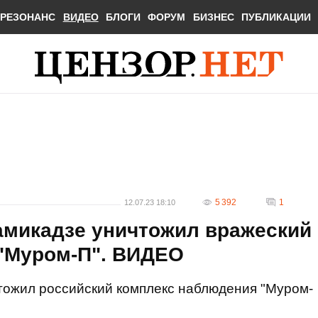
РЕЗОНАНС
ВИДЕО
БЛОГИ
ФОРУМ
БИЗНЕС
ПУБЛИКАЦИИ
5 392
1
12.07.23 18:10
амикадзе уничтожил вражеский
"Муром-П". ВИДЕО
тожил российский комплекс наблюдения "Муром-