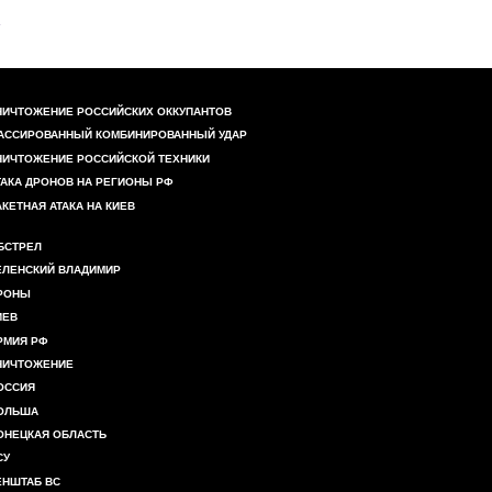
НИЧТОЖЕНИЕ РОССИЙСКИХ ОККУПАНТОВ
АССИРОВАННЫЙ КОМБИНИРОВАННЫЙ УДАР
НИЧТОЖЕНИЕ РОССИЙСКОЙ ТЕХНИКИ
ТАКА ДРОНОВ НА РЕГИОНЫ РФ
АКЕТНАЯ АТАКА НА КИЕВ
БСТРЕЛ
ЕЛЕНСКИЙ ВЛАДИМИР
РОНЫ
ИЕВ
РМИЯ РФ
НИЧТОЖЕНИЕ
ОССИЯ
ОЛЬША
ОНЕЦКАЯ ОБЛАСТЬ
СУ
ЕНШТАБ ВС