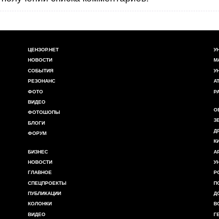
ЦЕНЗОР.НЕТ
У
НОВОСТИ
М
СОБЫТИЯ
У
РЕЗОНАНС
А
ФОТО
Р
ВИДЕО
О
ФОТОШОПЫ
З
БЛОГИ
Д
ФОРУМ
К
БИЗНЕС
А
НОВОСТИ
У
ГЛАВНОЕ
Р
СПЕЦПРОЕКТЫ
П
ПУБЛИКАЦИИ
Д
КОЛОНКИ
В
ВИДЕО
Г