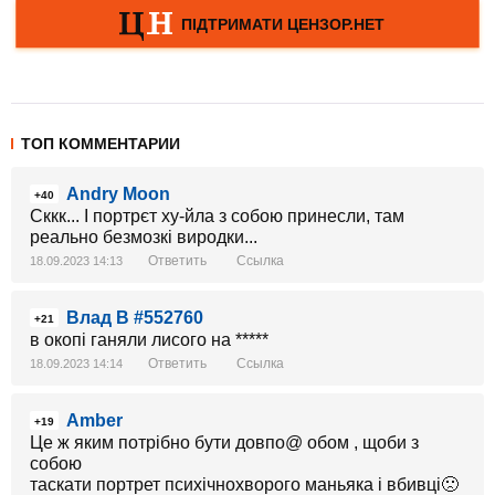
ТОП КОММЕНТАРИИ
Andry Moon
+40
Сккк... І портрєт ху-йла з собою принесли, там
реально безмозкі виродки...
Ответить
Ссылка
18.09.2023 14:13
Влад В #552760
+21
в окопі ганяли лисого на *****
Ответить
Ссылка
18.09.2023 14:14
Amber
+19
Це ж яким потрібно бути довпо@ обом , щоби з
собою
таскати портрет психічнохворого маньяка і вбивці🙁