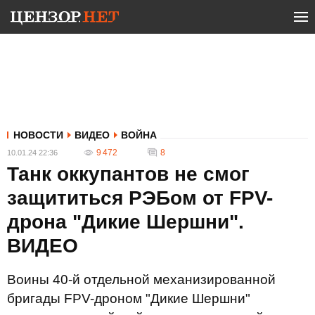
НОВОСТИ
ВИДЕО
ВОЙНА
9 472
8
10.01.24 22:36
Танк оккупантов не смог
защититься РЭБом от FPV-
дрона "Дикие Шершни".
ВИДЕО
Воины 40-й отдельной механизированной
бригады FPV-дроном "Дикие Шершни"