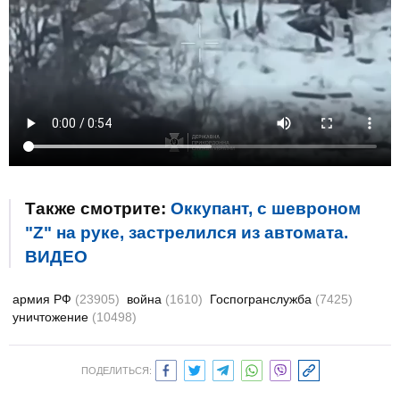
Также смотрите:
Оккупант, с шевроном
"Z" на руке, застрелился из автомата.
ВИДЕО
армия РФ
(23905)
война
(1610)
Госпогранслужба
(7425)
уничтожение
(10498)
ПОДЕЛИТЬСЯ: