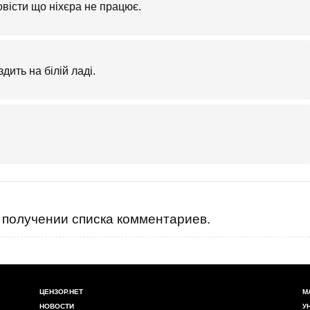
овісти що ніхєра не працює.
дить на білій ладі.
получении списка комментариев.
ЦЕНЗОР.НЕТ
М
НОВОСТИ
У