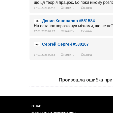
що ця теорія працює, бо поки нікому розп
Ответить
Ссылка
17.01.2025 09:42
Денис Коновалов #551584
+8
На останок поразкинув мізками, що не поїз
Ответить
Ссылка
17.01.2025 09:27
Сергей Сергей #530107
+5
Ответить
Ссылка
17.01.2025 09:53
Произошла ошибка при 
О НАС