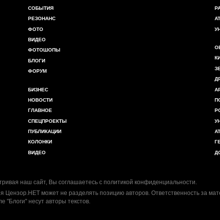
СОБЫТИЯ
Р
РЕЗОНАНС
А
ФОТО
У
ВИДЕО
О
ФОТОШОПЫ
К
БЛОГИ
З
ФОРУМ
Д
БИЗНЕС
А
НОВОСТИ
П
ГЛАВНОЕ
Р
СПЕЦПРОЕКТЫ
У
ПУБЛИКАЦИИ
А
КОЛОНКИ
Г
ВИДЕО
Д
ривая наш сайт, Вы соглашаетесь с
политикой конфиденциальности
.
я Цензор.НЕТ может не разделять позицию авторов. Ответственность за ма
ле "Блоги" несут авторы текстов.