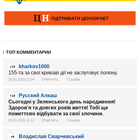
ТОП КОММЕНТАРИИ
kharkov1000
+19
155-та за свої криваві дії не заслуговує полону.
Ответить
Ссылка
25.01.2025 11:04
Русский Алкаш
+18
Сьогодні у Зеленського день народження!
Здоров'я та довгих років життя! Тобі ще
пожиттєво відбувати за свої злочини.
Ответить
Ссылка
25.01.2025 11:12
Владислав Сварчевський
+8