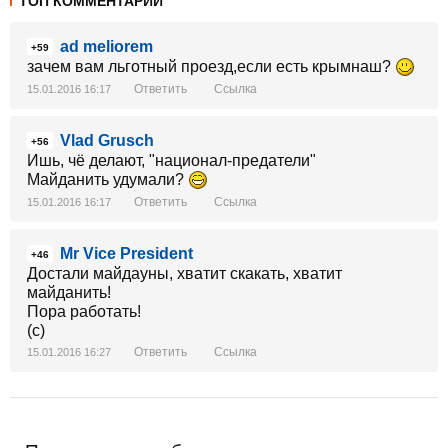
ТОП КОММЕНТАРИИ
ad meliorem
+59
зачем вам льготный проезд,если есть крымнаш?
Ответить
Ссылка
15.01.2016 16:17
Vlad Grusch
+56
Ишь, чё делают, "национал-предатели"
Майданить удумали?
Ответить
Ссылка
15.01.2016 16:17
Mr Vice President
+46
Достали майдауны, хватит скакать, хватит
майданить!
Пора работать!
(с)
Ответить
Ссылка
15.01.2016 16:27