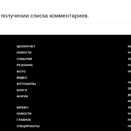
получении списка комментариев.
ЦЕНЗОР.НЕТ
М
НОВОСТИ
У
СОБЫТИЯ
А
РЕЗОНАНС
У
ФОТО
Р
ВИДЕО
О
ФОТОШОПЫ
З
БЛОГИ
Д
ФОРУМ
К
БИЗНЕС
А
НОВОСТИ
У
ГЛАВНОЕ
Р
СПЕЦПРОЕКТЫ
П