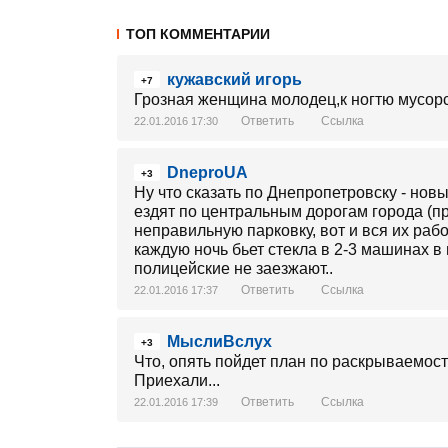
ТОП КОММЕНТАРИИ
кужавский игорь
+7
Грозная женщина молодец,к ногтю мусорс
Ответить
Ссылка
22.01.2016 17:30
DneproUA
+3
Ну что сказать по Днепропетровску - нов
ездят по центральным дорогам города (п
неправильную парковку, вот и вся их рабо
каждую ночь бьет стекла в 2-3 машинах в
полицейские не заезжают..
Ответить
Ссылка
22.01.2016 17:37
МыслиВслух
+3
Что, опять пойдет план по раскрываемост
Приехали...
Ответить
Ссылка
22.01.2016 17:39