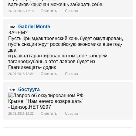
ватников-крысчан можешь забирать себе.
Ответить
Ссылка
26.01.2016 12:19
Gabriel Monte
+82
ЗАЧЕМ?
Пусть Крым,как троянский конь будет оккупирован,
пусть снкции жрут российскую экономики,еще год-
два
и развал гарантирован,потом свое заберем:
таганрог,кубань,а этот лавров будет из
Гаагиивещать- додик
Ответить
Ссылка
26.01.2016 12:24
бостууга
+79
Ответить
Ссылка
26.01.2016 12:22