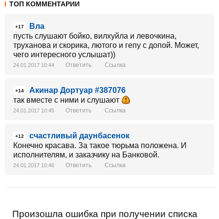
ТОП КОММЕНТАРИИ
Вла
+17
пусть слушают бойко, вилхуйла и левочкина,
труханова и скорика, лютого и гепу с допой. Может,
чего интересного услышат))
Ответить
Ссылка
24.01.2017 10:44
Акинар Дортуар #387076
+14
так вместе с ними и слушают
Ответить
Ссылка
24.01.2017 10:45
счастливый даунбасенок
+12
Конечно красава. За такое тюрьма положена. И
исполнителям, и заказчику на Банковой.
Ответить
Ссылка
24.01.2017 10:46
Произошла ошибка при получении списка