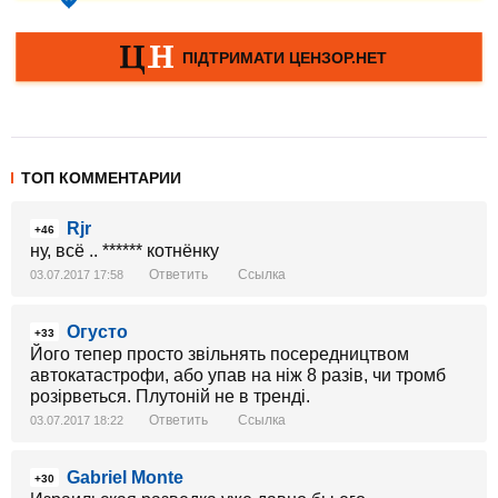
ТОП КОММЕНТАРИИ
Rjr
+46
ну, всё .. ****** котнёнку
Ответить
Ссылка
03.07.2017 17:58
Огусто
+33
Його тепер просто звільнять посередництвом
автокатастрофи, або упав на ніж 8 разів, чи тромб
розірветься. Плутоній не в тренді.
Ответить
Ссылка
03.07.2017 18:22
Gabriel Monte
+30