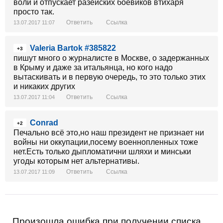
воли и отпускает разейских боевиков втихаря
просто так.
Ответить
Ссылка
13.07.2017 11:07
Valeria Bartok #385822
+3
пишут много о журналисте в Москве, о задержанных
в Крыму и даже за итальянца, но кого надо
вытаскивать и в первую очередь, то это только этих
и никаких других
Ответить
Ссылка
13.07.2017 11:04
Conrad
+2
Печально всё это,но наш президент не признает ни
войны ни оккупации,посему военнопленных тоже
нет.Есть только дыпломатични шляхи и минськи
угоды которым нет альтернативы.
Ответить
Ссылка
13.07.2017 11:09
Произошла ошибка при получении списка