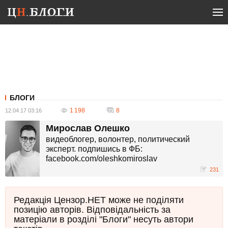
БЛОГИ
1 198
8
12.04.17 03:16
Мирослав Олешко
видеоблогер, волонтер, политический
эксперт. подпишись в ФБ:
facebook.com/oleshkomiroslav
231
Редакція Цензор.НЕТ може не поділяти
позицію авторів. Відповідальність за
матеріали в розділі "Блоги" несуть автори