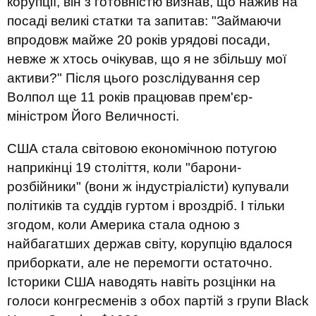
корупції, він з готовністю визнав, що нажив на
посаді великі статки та запитав: "Займаючи
впродовж майже 20 років урядові посади,
невже ж хтось очікував, що я не збільшу мої
активи?" Після цього розслідування сер
Волпол ще 11 років працював прем'єр-
міністром Його Величності.
США стала світовою економічною потугою
наприкінці 19 століття, коли "барони-
розбійники" (вони ж індустріалісти) купували
політиків та суддів гуртом і вроздріб. І тільки
згодом, коли Америка стала одною з
найбагатших держав світу, корупцію вдалося
приборкати, але не перемогти остаточно.
Історики США наводять навіть розцінки на
голоси конгресменів з обох партій з групи Black