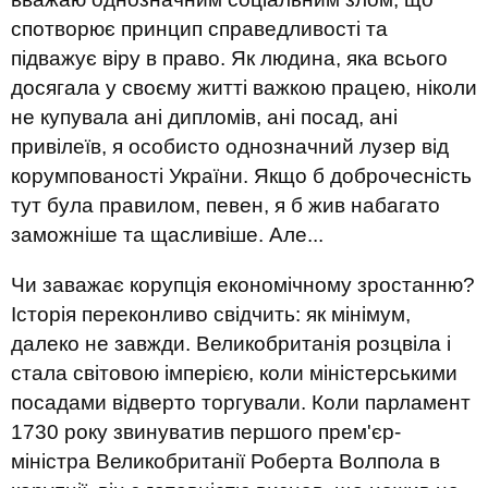
спотворює принцип справедливості та
підважує віру в право. Як людина, яка всього
досягала у своєму житті важкою працею, ніколи
не купувала ані дипломів, ані посад, ані
привілеїв, я особисто однозначний лузер від
корумпованості України. Якщо б доброчесність
тут була правилом, певен, я б жив набагато
заможніше та щасливіше. Але...
Чи заважає корупція економічному зростанню?
Історія переконливо свідчить: як мінімум,
далеко не завжди. Великобританія розцвіла і
стала світовою імперією, коли міністерськими
посадами відверто торгували. Коли парламент
1730 року звинуватив першого прем'єр-
міністра Великобританії Роберта Волпола в