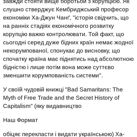
завжди стояти вище боротьби з корупцією. Як
слушно стверджує Кембриджський професор
економіки Ха-Джун Чанґ, "історія свідчить, що
на ранніх стадіях економічного розвитку
корупцію важко контролювати. Той факт, що
сьогодні серед дуже бідних країн немає жодної
некорумпованої, спонукає до висновку, що
спочатку країна має піднятись над абсолютною
бідністю і лише потім вона може суттєво
зменшити корумпованість системи".
У своїй чудовій книжці "Bad Samaritans: The
Myth of Free Trade and the Secret History of
Capitalism" (яку видавництво
Наш Формат
обіцяє перекласти і видати українською) Ха-