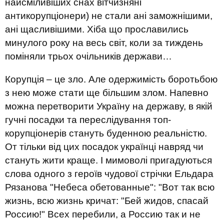
найсміливіших снах вітчизняні
антикорупціонери) не стали ані заможнішими,
ані щасливішими. Хіба що прославились
минулого року на весь світ, коли за тиждень
поміняли трьох очільників держави…
Корупція – це зло. Але одержимість боротьбою
з нею може стати ще більшим злом. Напевно
можна перетворити Україну на державу, в якій
гучні посадки та переслідування топ-
корупціонерів стануть буденною реальністю.
От тільки від цих посадок українці навряд чи
стануть жити краще. І мимоволі пригадуються
слова одного з героїв чудової стрічки Ельдара
Рязанова "Небеса обетованные": "Вот так всю
жизнь, всю жизнь кричат: "Бей жидов, спасай
Россию!" Всех перебили, а Россию так и не