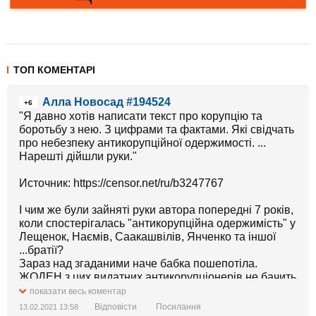
ТОП КОМЕНТАРІ
Алла Новосад #194524
+6
"Я давно хотів написати текст про корупцію та
боротьбу з нею. З цифрами та фактами. Які свідчать
про небезпеку антикорупційної одержимості. ...
Нарешті дійшли руки."
Источник: https://censor.net/ru/b3247767
І чим же були зайняті руки автора попередні 7 років,
коли спостерігалась "антикорупційна одержимість" у
Лещенок, Наємів, Саакашвілів, Янченко та іншої
...братії?
Зараз над згаданими наче бабка пошепотіла.
ЖОДЕН з цих видатних антикорупціонерів не бачить
корупцію, за яку Європарламент на днях
показати весь коментар
розкритикував Зеленського.
Відповісти
Посилання
13.02.2021 13:58