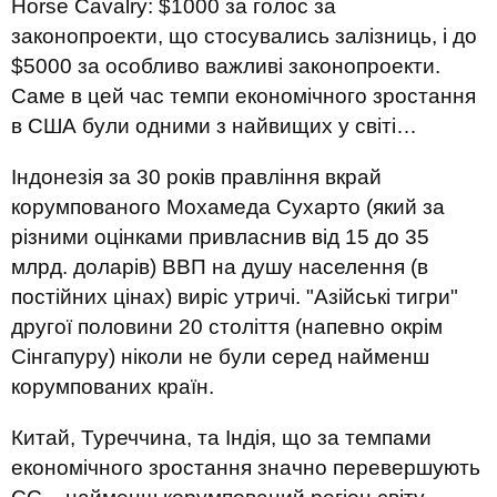
Horse Cavalry: $1000 за голос за
законопроекти, що стосувались залізниць, і до
$5000 за особливо важливі законопроекти.
Саме в цей час темпи економічного зростання
в США були одними з найвищих у світі…
Індонезія за 30 років правління вкрай
корумпованого Мохамеда Сухарто (який за
різними оцінками привласнив від 15 до 35
млрд. доларів) ВВП на душу населення (в
постійних цінах) виріс утричі. "Азійські тигри"
другої половини 20 століття (напевно окрім
Сінгапуру) ніколи не були серед найменш
корумпованих країн.
Китай, Туреччина, та Індія, що за темпами
економічного зростання значно перевершують