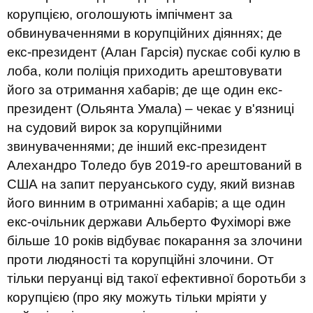
корупцією, оголошують імпічмент за
обвинуваченнями в корупційних діяннях; де
екс-президент (Алан Гарсія) пускає собі кулю в
лоба, коли поліція приходить арештовувати
його за отримання хабарів; де ще один екс-
президент (Ольянта Умала) – чекає у в'язниці
на судовий вирок за корупційними
звинуваченнями; де інший екс-президент
Алехандро Толедо був 2019-го арештований в
США на запит перуанського суду, який визнав
його винним в отриманні хабарів; а ще один
екс-очільник держави Альберто Фухіморі вже
більше 10 років відбуває покарання за злочини
проти людяності та корупційні злочини. От
тільки перуанці від такої ефективної боротьби з
корупцією (про яку можуть тільки мріяти у