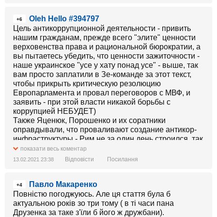
Oleh Hello #394797
+6
Цель антикоррупционной деятельности - привить
нашим гражданам, прежде всего "элите" ценности
верховенства права и рациональной бюрократии, а
вы пытаетесь убедить, что ценности зажиточности -
наше украинское "усе у хату понад усе" - выше, так
вам просто заплатили в Зе-команде за этот текст,
чтобы прикрыть критическую резолюцию
Европарламента и провал переговоров с МВФ, и
заявить - при этой власти никакой борьбы с
коррупцией НЕБУДЕТ)
Также Яценюк, Порошенко и их соратники
оправдывали, что проваливают создание антикор-
инфраструктуры - Рим не за один день строился, так
и вы - сперва Рим построить, а потом уже и порядок
показати весь коментар
навести)
Відповісти
Посилання
13.02.2021 23:38
Нуну... строить Рим лучше тогда с Российской
Федерацией)
Павло Макаренко
+4
Повністю погоджуюсь. Але ця стаття була б
актуальною років зо три тому ( в ті часи пана
Друзенка за таке з'їли б його ж дружбани).