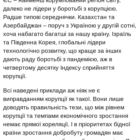
ЄС – найменш корумпований регіон світу,
далеко не лідери у боротьбі з корупцією.
Радше типові середнячки. Казахстан та
Азербайджан – поруч з Україною у другій сотні,
хоча набагато багатші за нашу країну. Ізраїль
та Південна Корея, глобальні лідери
технологічно розвитку, що краще за інших
дають раду боротьбі з пандемією, аж в
четвертому десятку Індексу сприйняття
корупції.
Всі наведені приклади аж ніяк не є
виправданням корупції як такої. Вони лише
доводять правильність тези, що між рівнем
корупції та темпами економічного зростання
немає прямої кореляції. І в пріоритетах бідної
країни зростання добробуту громадян має