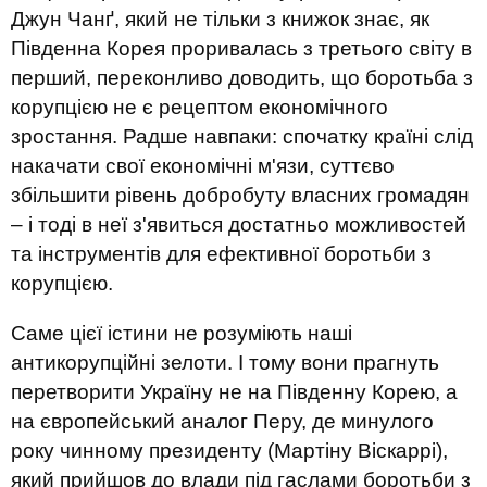
Джун Чанґ, який не тільки з книжок знає, як
Південна Корея проривалась з третього світу в
перший, переконливо доводить, що боротьба з
корупцією не є рецептом економічного
зростання. Радше навпаки: спочатку країні слід
накачати свої економічні м'язи, суттєво
збільшити рівень добробуту власних громадян
– і тоді в неї з'явиться достатньо можливостей
та інструментів для ефективної боротьби з
корупцією.
Саме цієї істини не розуміють наші
антикорупційні зелоти. І тому вони прагнуть
перетворити Україну не на Південну Корею, а
на європейський аналог Перу, де минулого
року чинному президенту (Мартіну Віскаррі),
який прийшов до влади під гаслами боротьби з