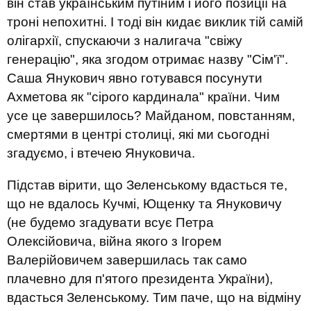
він став українським путіним і його позиції на
троні непохитні. І тоді він кидає виклик тій самій
олігархії, спускаючи з налигача "свіжу
генерацію", яка згодом отримає назву "Сім'ї".
Саша Янукович явно готувався посунути
Ахметова як "сірого кардинала" країни. Чим
усе це завершилось? Майданом, повстанням,
смертями в центрі столиці, які ми сьогодні
згадуємо, і втечею Януковича.
Підстав вірити, що Зеленському вдасться те,
що не вдалось Кучмі, Ющенку та Януковичу
(не будемо згадувати всує Петра
Олексійовича, війна якого з Ігорем
Валерійовичем завершилась так само
плачевно для п'ятого президента України),
вдасться Зеленському. Тим паче, що на відміну