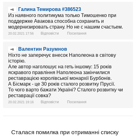
Галина Темирова #386523
+6
Из наявного политикума только Тимошенко при
поддержке Авакова способна сохранить и
модернизировать страну. Но не с нашим счастьем.
Відповісти
Посилання
20.02.2021 17:56
Валентин Разумнов
+6
Ніхто не заперечує внесок Наполеона в світову
історію.
Але автор наголошує на геть іншому: 15 років
яскравого правління Наполеона закінчилися
реставрацією королівської монархії Бурбонів.
А Бісмарк - це 30 років сталого розвитку Прусії.
То чого варто бажати Україні? Сталого розвитку чи
реставрації совка?
Відповісти
Посилання
20.02.2021 19:16
Сталася помилка при отриманні списку