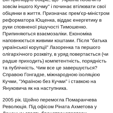
зовсім іншого Кучму" і починає втілювати свої
обіцянки в життя. Призначає прем'єр-міністром
реформатора Ющенка, віддає енергетику в
руки сповненої рішучості Тимошенко.
Припиняються взаємозаліки. Економіка
наповнюється живими коштами. Після "батька
української корупції" Лазоренка та першого
олігархічного розквіту, в уряд повертається (чи
радше приходить) компетентність, порядність
та публічність. Чим все це завершується?
Справою Гонгадзе, міжнародною ізоляцією
Кучми, "Україною без Кучми" і ставкою на
Януковича як на наступника.
2005 рік. Щойно перемогла Помаранчева
Революція. Під офісом Ріната Ахметова у