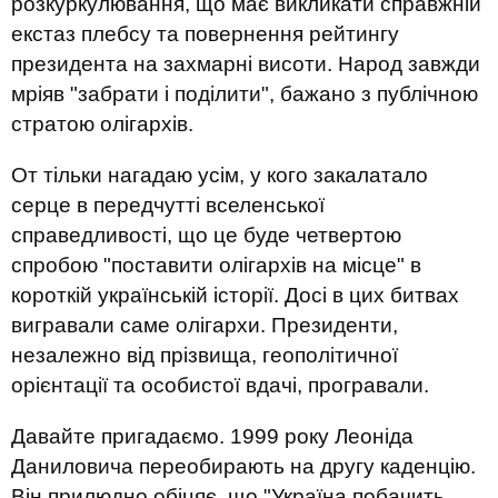
розкуркулювання, що має викликати справжній
екстаз плебсу та повернення рейтингу
президента на захмарні висоти. Народ завжди
мріяв "забрати і поділити", бажано з публічною
стратою олігархів.
От тільки нагадаю усім, у кого закалатало
серце в передчутті вселенської
справедливості, що це буде четвертою
спробою "поставити олігархів на місце" в
короткій українській історії. Досі в цих битвах
вигравали саме олігархи. Президенти,
незалежно від прізвища, геополітичної
орієнтації та особистої вдачі, програвали.
Давайте пригадаємо. 1999 року Леоніда
Даниловича переобирають на другу каденцію.
Він прилюдно обіцяє, що "Україна побачить