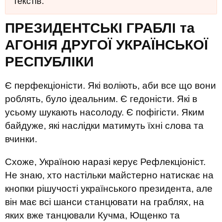
текстів.
ПРЕЗИДЕНТСЬКІ ГРАБЛІ та
АГОНІЯ ДРУГОЇ УКРАЇНСЬКОЇ
РЕСПУБЛІКИ
Є перфекціоністи. Які воліють, аби все що вони
роблять, було ідеальним. Є гедоністи. Які в
усьому шукають насолоду. Є пофігісти. Яким
байдуже, які наслідки матимуть їхні слова та
вчинки.
Схоже, Україною наразі керує Рефлекціоніст.
Не знаю, хто настільки майстерно натискає на
кнопки рішучості українського президента, але
він має всі шанси станцювати на граблях, на
яких вже танцювали Кучма, Ющенко та