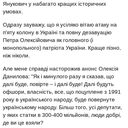
Янукович у набагато кращих історичних
умовах.
Одразу зауважу, що я усіляко вітаю атаку на
п'яту колону в Україні та повну дезавуацію
Петра Олексійовича як головного (і
монопольного) патріота України. Краще пізно,
ніж ніколи.
Але мене справді насторожив анонс Олексія
Данилова: "Як і минулого разу я сказав, що
далі буде, повірте – і далі буде! Далі будуть
офшори, власність, все, що поцуплене з 1991
року в українського народу, буде повернуте
українському народу. Більш того, усі депутати,
у яких статки в 300-400 мільйонів, люди добрі,
де ви це взяли?