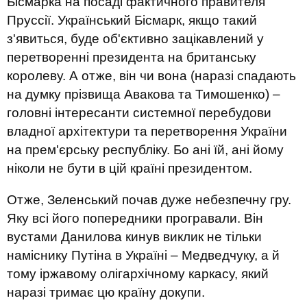
Бісмарка на посаді фактичного правителя
Пруссії. Український Бісмарк, якщо такий
з'явиться, буде об'єктивно зацікавлений у
перетворенні президента на британську
королеву. А отже, він чи вона (наразі спадають
на думку прізвища Авакова та Тимошенко) –
головні інтересанти системної перебудови
владної архітектури та перетворення України
на прем'єрську республіку. Бо ані їй, ані йому
ніколи не бути в цій країні президентом.
Отже, Зеленський почав дуже небезпечну гру.
Яку всі його попередники програвали. Він
вустами Данилова кинув виклик не тільки
наміснику Путіна в Україні – Медведчуку, а й
тому іржавому олігархічному каркасу, який
наразі тримає цю країну докупи.