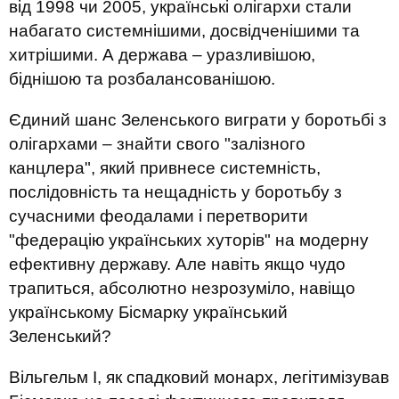
від 1998 чи 2005, українські олігархи стали
набагато системнішими, досвідченішими та
хитрішими. А держава – уразливішою,
біднішою та розбалансованішою.
Єдиний шанс Зеленського виграти у боротьбі з
олігархами – знайти свого "залізного
канцлера", який привнесе системність,
послідовність та нещадність у боротьбу з
сучасними феодалами і перетворити
"федерацію українських хуторів" на модерну
ефективну державу. Але навіть якщо чудо
трапиться, абсолютно незрозуміло, навіщо
українському Бісмарку український
Зеленський?
Вільгельм І, як спадковий монарх, легітимізував