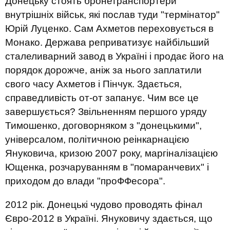
Донецьку стоять бронетранспортери
внутрішніх військ, які послав туди "термінатор"
Юрій Луценко. Сам Ахметов переховується в
Монако. Держава реприватизує найбільший
сталеливарний завод в Україні і продає його на
порядок дорожче, аніж за нього заплатили
свого часу Ахметов і Пінчук. Здається,
справедливість от-от запанує. Чим все це
завершується? Звільненням першого уряду
Тимошенко, договорняком з "донецькими",
універсалом, політичною реінкарнацією
Януковича, кризою 2007 року, маргіналізацією
Ющенка, розчаруванням в "помаранчевих" і
приходом до влади "проФФесора".
2012 рік. Донецькі чудово проводять фінал
Євро-2012 в Україні. Януковичу здається, що