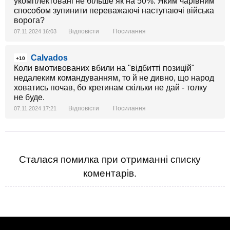
укомплектовані не більше як на 50%. Яким чарівним
способом зупинити переважаючі наступаючі війська
ворога?
Відповісти
Посилання
07.11.2024 16:03
Calvados
+10
Коли вмотивованих вбили на "відбитті позицій"
недалеким командуванням, то й не дивно, що народ
ховатись почав, бо кретинам скільки не дай - толку
не буде.
Відповісти
Посилання
07.11.2024 17:21
Сталася помилка при отриманні списку
коментарів.