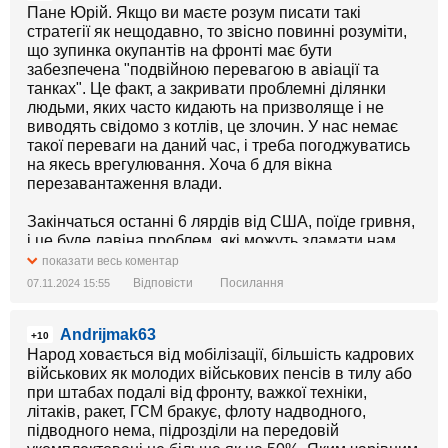
Пане Юрій. Якщо ви маєте розум писати такі
стратегії як нещодавно, то звісно повинні розуміти,
що зупинка окупантів на фронті має бути
забезпечена "подвійною перевагою в авіації та
танках". Це факт, а закривати проблемні ділянки
людьми, яких часто кидають на призволяще і не
виводять свідомо з котлів, це злочин. У нас немає
такої переваги на даний час, і треба погоджуватись
на якесь врегулювання. Хоча б для вікна
перезавантаження влади.
Закінчаться останні 6 лярдів від США, поїде гривня,
і це буде лавіна проблем, які можуть зламати нам
хребет остаточно. На нашу користь, не на нашу,
показати весь коментар
війну треба закінчувати. А заходити в війну треба
Відповісти
Посилання
07.11.2024 15:55
підготовленними, з відбудованим вітчизняним ВПК.
Andrijmak63
+10
Народ ховається від мобілізації, більшість кадрових
військових як молодих військових пенсів в тилу або
при штабах подалі від фронту, важкої техніки,
літаків, ракет, ГСМ бракує, флоту надводного,
підводного нема, підрозділи на передовій