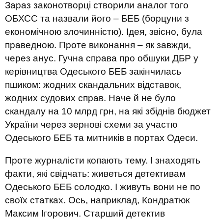
Зараз законотворці створили аналог того
ОБХСС та назвали його – БЕБ (борцуни з
економічною злочинністю). Ідея, звісно, була
праведною. Проте виконання – як завжди,
через анус. Гучна справа про обшуки ДБР у
керівництва Одеського БЕБ закінчилась
пшиком: жодних скандальних відставок,
жодних судових справ. Наче й не було
скандалу на 10 млрд грн, на які збіднів бюджет
України через зернові схеми за участю
Одеського БЕБ та митників в портах Одеси.
Проте журналісти копають тему. І знаходять
факти, які свідчать: живеться детективам
Одеського БЕБ солодко. І живуть вони не по
своїх статках. Ось, наприклад, Кондратюк
Максим Ігорович. Старший детектив