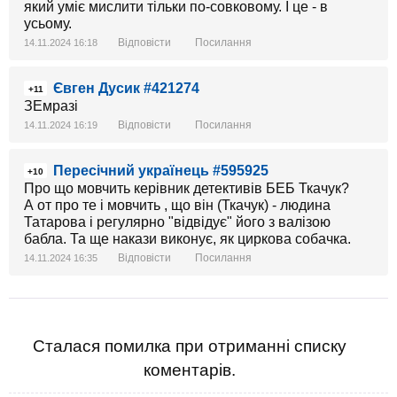
який уміє мислити тільки по-совковому. І це - в
усьому.
Відповісти
Посилання
14.11.2024 16:18
Євген Дусик #421274
+11
ЗЕмразі
Відповісти
Посилання
14.11.2024 16:19
Пересічний українець #595925
+10
Про що мовчить керівник детективів БЕБ Ткачук?
А от про те і мовчить , що він (Ткачук) - людина
Татарова і регулярно "відвідує" його з валізою
бабла. Та ще накази виконує, як циркова собачка.
Відповісти
Посилання
14.11.2024 16:35
Сталася помилка при отриманні списку
коментарів.