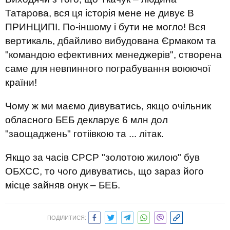
Татарова, вся ця історія мене не дивує В
ПРИНЦИПІ. По-іншому і бути не могло! Вся
вертикаль, дбайливо вибудована Єрмаком та
"командою ефективних менеджерів", створена
саме для невпинного пограбування воюючої
країни!
Чому ж ми маємо дивуватись, якщо очільник
обласного БЕБ декларує 6 млн дол
"заощаджень" готіівкою та ... літак.
Якщо за часів СРСР "золотою жилою" був
ОБХСС, то чого дивуватись, що зараз його
місце зайняв онук – БЕБ.
ПОДІЛИТИСЯ: