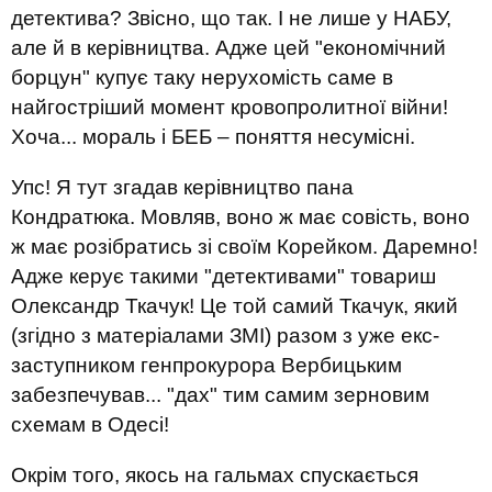
детектива? Звісно, що так. І не лише у НАБУ,
але й в керівництва. Адже цей "економічний
борцун" купує таку нерухомість саме в
найгостріший момент кровопролитної війни!
Хоча... мораль і БЕБ – поняття несумісні.
Упс! Я тут згадав керівництво пана
Кондратюка. Мовляв, воно ж має совість, воно
ж має розібратись зі своїм Корейком. Даремно!
Адже керує такими "детективами" товариш
Олександр Ткачук! Це той самий Ткачук, який
(згідно з матеріалами ЗМІ) разом з уже екс-
заступником генпрокурора Вербицьким
забезпечував... "дах" тим самим зерновим
схемам в Одесі!
Окрім того, якось на гальмах спускається