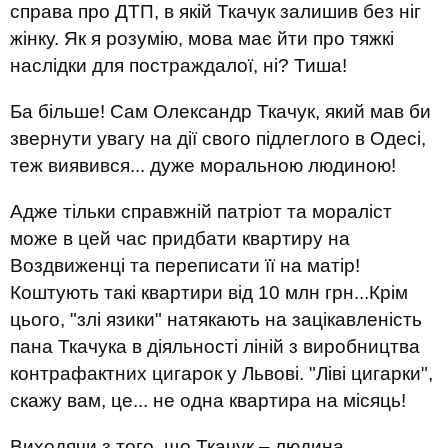
справа про ДТП, в якій Ткачук залишив без ніг
жінку. Як я розумію, мова має йти про тяжкі
наслідки для постраждалої, ні? Тиша!
Ба більше! Сам Олександр Ткачук, який мав би
звернути увагу на дії свого підлеглого в Одесі,
теж виявився... дуже моральною людиною!
Адже тільки справжній патріот та мораліст
може в цей час придбати квартиру на
Воздвиженці та переписати її на матір!
Коштують такі квартири від 10 млн грн...Крім
цього, "злі язики" натякають на зацікавленість
пана Ткачука в діяльності ліній з виробництва
контрафактних цигарок у Львові. "Ліві цигарки",
скажу вам, це... не одна квартира на місяць!
Виходячи з того, що Ткачук – людина