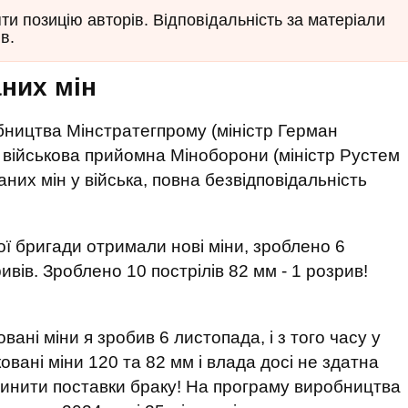
и позицію авторів. Відповідальність за матеріали
в.
аних мін
бництва Мінстратегпрому (міністр Герман
а військова прийомна Міноборони (міністр Рустем
них мін у війська, повна безвідповідальність
ої бригади отримали нові міни, зроблено 6
вів. Зроблено 10 пострілів 82 мм - 1 розрив!
ані міни я зробив 6 листопада, і з того часу у
вані міни 120 та 82 мм і влада досі не здатна
ипинити поставки браку! На програму виробництва