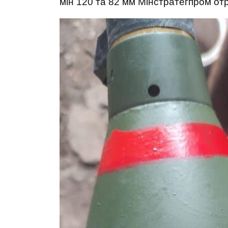
мін 120 та 82 мм Мінстратегпром отр