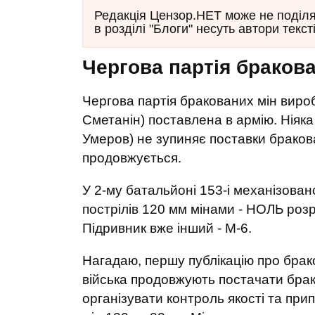
Редакція Цензор.НЕТ може не поділят
в розділі "Блоги" несуть автори тексті
Чергова партія браков
Чергова партія бракованих мін виро
Сметанін) поставлена в армію. Ніяк
Умеров) не зупиняє поставки бракова
продовжується.
У 2-му батальйоні 153-і механізован
пострілів 120 мм мінами - НОЛЬ розри
Підривник вже інший - М-6.
Нагадаю, першу публікацію про браков
війська продовжують постачати брако
організувати контроль якості та пр