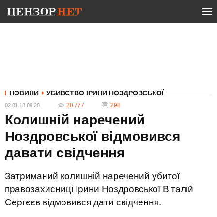
НОВИНИ
УБИВСТВО ІРИНИ НОЗДРОВСЬКОЇ
20 777
298
02.01.18 09:20
Колишній наречений
Ноздровської відмовився
давати свідчення
Затриманий колишній наречений убитої
правозахисниці Ірини Ноздровської Віталій
Сергєєв відмовився дати свідчення.