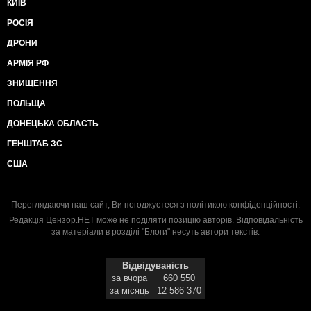
КИЇВ
РОСІЯ
ДРОНИ
АРМІЯ РФ
ЗНИЩЕННЯ
ПОЛЬЩА
ДОНЕЦЬКА ОБЛАСТЬ
ГЕНШТАБ ЗС
США
Переглядаючи наш сайт, Ви погоджуєтеся з
політикою конфіденційності
.
Редакція Цензор.НЕТ може не поділяти позицію авторів. Відповідальність
за матеріали в розділі "Блоги" несуть автори текстів.
Відвідуваність
за вчора
660 550
за місяць
12 586 370