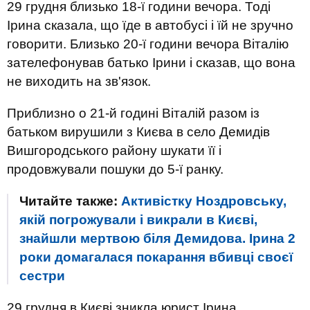
29 грудня близько 18-ї години вечора. Тоді
Ірина сказала, що їде в автобусі і їй не зручно
говорити. Близько 20-ї години вечора Віталію
зателефонував батько Ірини і сказав, що вона
не виходить на зв'язок.
Приблизно о 21-й годині Віталій разом із
батьком вирушили з Києва в село Демидів
Вишгородського району шукати її і
продовжували пошуки до 5-ї ранку.
Читайте также:
Активістку Ноздровську,
якій погрожували і викрали в Києві,
знайшли мертвою біля Демидова. Ірина 2
роки домагалася покарання вбивці своєї
сестри
29 грудня в Києві зникла юрист Ірина