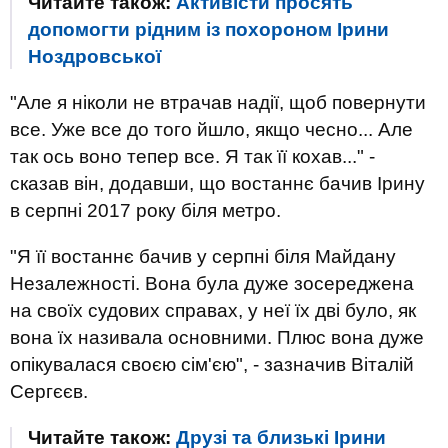
Читайте також:
Активісти просять
допомогти рідним із похороном Ірини
Ноздровської
"Але я ніколи не втрачав надії, щоб повернути
все. Уже все до того йшло, якщо чесно... Але
так ось воно тепер все. Я так її кохав..." -
сказав він, додавши, що востаннє бачив Ірину
в серпні 2017 року біля метро.
"Я її востаннє бачив у серпні біля Майдану
Незалежності. Вона була дуже зосереджена
на своїх судових справах, у неї їх дві було, як
вона їх називала основними. Плюс вона дуже
опікувалася своєю сім'єю", - зазначив Віталій
Сергєєв.
Читайте також:
Друзі та близькі Ірини