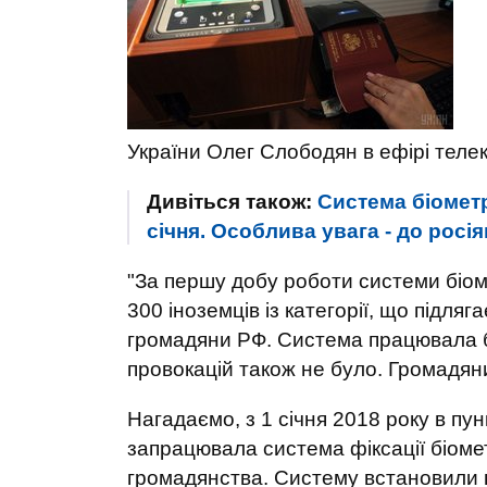
України Олег Слободян в ефірі тел
Дивіться також:
Система біомет
січня. Особлива увага - до рос
"За першу добу роботи системи біо
300 іноземців із категорії, що підля
громадяни РФ. Система працювала бе
провокацій також не було. Громадяни 
Нагадаємо, з 1 січня 2018 року в пу
запрацювала система фіксації біометр
громадянства. Систему встановили н