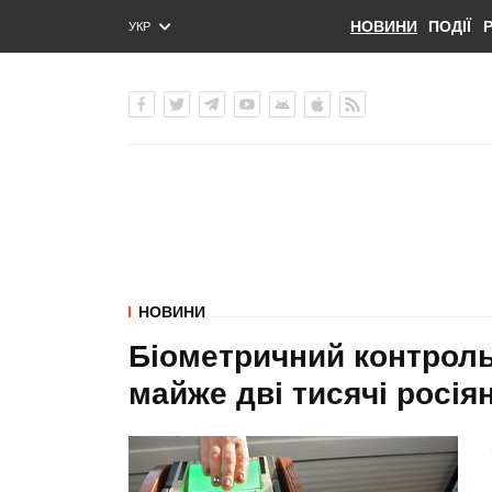
НОВИНИ
ПОДІЇ
УКР
ENG
РУС
НОВИНИ
Біометричний контроль 
майже дві тисячі росія