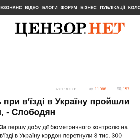
РЕЗОНАНС
ВІДЕО
БЛОГИ
ФОРУМ
БІЗНЕС
ПУБЛІКАЦІЇ
КОЛ
11 088
157
02.01.18 10:11
при в'їзді в Україну пройшли
н, - Слободян
За першу добу дії біометричного контролю на
в'їзді в Україну кордон перетнули 3 тис. 300