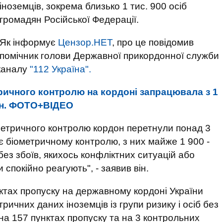
іноземців, зокрема близько 1 тис. 900 осіб
громадян Російської Федерації.
Як інформує
Цензор.НЕТ
, про це повідомив
помічник голови Державної прикордонної служби
еканалу
"112 Україна".
ричного контролю на кордоні запрацювала з 1
іян. ФОТО+ВІДЕО
метричного контролю кордон перетнули понад 3
гає біометричному контролю, з них майже 1 900 -
з збоїв, якихось конфліктних ситуацій або
спокійно реагують", - заявив він.
нктах пропуску на державному кордоні України
ичних даних іноземців із групи ризику і осіб без
а 157 пунктах пропуску та на 3 контрольних