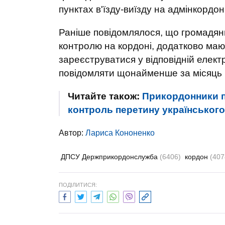
пунктах в'їзду-виїзду на адмінкордо
Раніше повідомлялося, що громадяни
контролю на кордоні, додатково маю
зареєструватися у відповідній електр
повідомляти щонайменше за місяць п
Читайте також:
Прикордонники п
контроль перетину українськог
Автор:
Лариса Кононенко
ДПСУ Держприкордонслужба
(6406)
кордон
(407
ПОДІЛИТИСЯ: