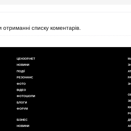
 отриманні списку коментарів.
ЦЕНЗОР.НЕТ
М
НОВИНИ
З
ПОДІЇ
А
РЕЗОНАНС
Р
ФОТО
З
ВІДЕО
О
ФОТОШОПИ
З
БЛОГИ
К
ФОРУМ
Р
БІЗНЕС
Д
НОВИНИ
А