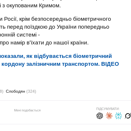
ні з окупованим Кримом.
 Росії, крім безпосередньо біометричного
ть перед поїздкою до України попередньо
онній системі -
ро намір в'їхати до нашої країни.
оказали, як відбувається біометричний
о кордону залізничним транспортом. ВIДЕО
8)
Слободян
(324)
ПІДСУМУВАТИ:
Мені подобається