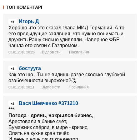
ТОП КОМЕНТАРІ
Игорь Д
+5
Хорошо что это сказал глава МИД Германии. А то
его предыдущие заялвния, что нужно понимать и
дружить Рашу сильно удивляли. Наверное ФБР
нашла его связи с Газпромом.
Відповісти
Посилання
03.01.2018 20:26
бостууга
+3
Как это шо...Ты не видишь разве сколько глубокой
озабоченности выражено?🤒
Відповісти
Посилання
03.01.2018 20:11
Вася Шевченко #371210
+2
***
Погода - дрянь, накрылся бизнес,
Арестовали в банке счёт,
Бумажник спёрли, в мире - кризис,
Опять на кухне кран течёт.
И день и ночь гудит конвектор,