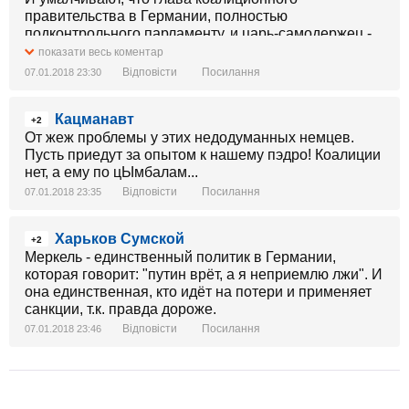
правительства в Германии, полностью
подконтрольного парламенту, и царь-самодержец -
это не одно и то-же.
показати весь коментар
Відповісти
Посилання
07.01.2018 23:30
Кацманавт
+2
От жеж проблемы у этих недодуманных немцев.
Пусть приедут за опытом к нашему пэдро! Коалиции
нет, а ему по цЫмбалам...
Відповісти
Посилання
07.01.2018 23:35
Харьков Сумской
+2
Меркель - единственный политик в Германии,
которая говорит: "путин врёт, а я неприемлю лжи". И
она единственная, кто идёт на потери и применяет
санкции, т.к. правда дороже.
Відповісти
Посилання
07.01.2018 23:46