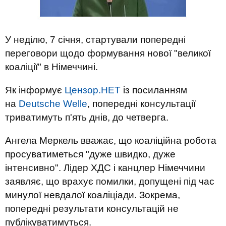
У неділю, 7 січня, стартували попередні
переговори щодо формування нової "великої
коаліції" в Німеччині.
Як інформує
Цензор.НЕТ
із посиланням
на
Deutsche Welle
, попередні консультації
триватимуть п'ять днів, до четверга.
Ангела Меркель вважає, що коаліційна робота
просуватиметься "дуже швидко, дуже
інтенсивно". Лідер ХДС і канцлер Німеччини
заявляє, що врахує помилки, допущені під час
минулої невдалої коаліціади. Зокрема,
попередні результати консультацій не
публікуватимуться.