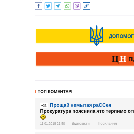
ТОП КОМЕНТАРІ
Прощай немытая раССея
+21
Прокуратура пояснила,что терпимо отно
Відповісти
Посилання
11.01.2018 21:50