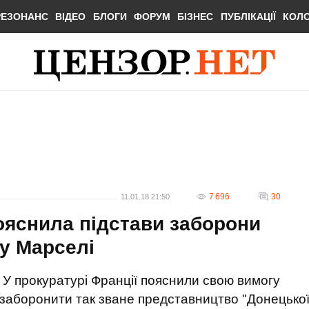
РЕЗОНАНС
ВІДЕО
БЛОГИ
ФОРУМ
БІЗНЕС
ПУБЛІКАЦІЇ
КОЛ
7 696
30
11.01.18 21:50
ояснила підстави заборони
у Марселі
У прокуратурі Франції пояснили свою вимогу
заборонити так зване представництво "Донецько