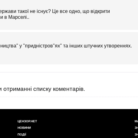
держави такої не існує? Це все одно, що відкрити
 в Марселі..
ництва" у "придністров"ях" та інших штучних утвореннях.
 отриманні списку коментарів.
ЦЕНЗОР.НЕТ
М
НОВИНИ
З
ПОДІЇ
З