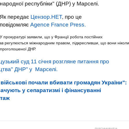
народної республіки" (ДНР) у Марселі.
Як передає
Цензор.НЕТ
, про це
повідомляє
Agence France Press.
У прокуратурі заявили, що у Франції робота постійних
в регулюється міжнародним правом, підкресливши, що вони нікол
опроголошеної ДНР.
узький суд 11 січня розгляне питання про
цтва" ДНР" у Марселі.
 військові почали вбивати громадян України":
ачують у сепаратизмі і фінансуванні
ртаж