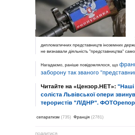
дипломатичних представництв іноземних держа
не визнавали діяльність "представництва" сам
франц
Нагадаємо, раніше повідомлялося, що
заборону так званого "представни
Читайте на «Цензор.НЕТ»:
"Наші
соліста Львівської опери звинув
терористів "Л/ДНР". ФОТОрепо
сепаратизм
(735)
Франція
(2781)
ПОДІЛИТИСЯ: