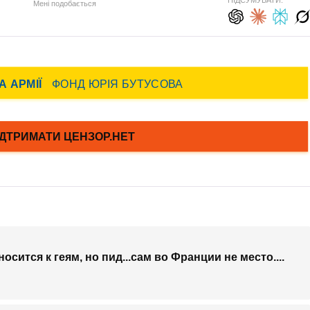
ПІДСУМУВАТИ:
Мені подобається
сится к геям, но пид...сам во Франции не место....