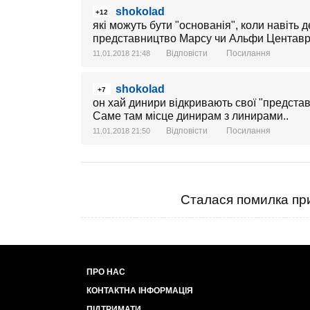
shokolad
+12
які можуть бути "основанія", коли навіть 
представництво Марсу чи Альфи Центаври
Відповісти
Посилання
11.01.2018 21:48
shokolad
+7
он хай динири відкривають свої "представ
Саме там місце динирам з линирами..
Відповісти
Посилання
11.01.2018 21:50
Сталася помилка при
ПРО НАС
КОНТАКТНА ІНФОРМАЦІЯ
ПІДТРИМАТИ