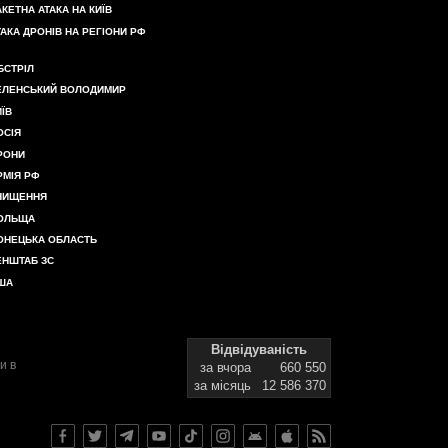
АКЕТНА АТАКА НА КИЇВ
ТАКА ДРОНІВ НА РЕГІОНИ РФ
БСТРІЛ
ЕЛЕНСЬКИЙ ВОЛОДИМИР
ИЇВ
ОСІЯ
РОНИ
РМІЯ РФ
НИЩЕННЯ
ОЛЬЩА
ОНЕЦЬКА ОБЛАСТЬ
ЕНШТАБ ЗС
ША
Відвідуваність
и в
за вчора
660 550
за місяць
12 586 370