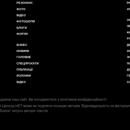
РЕЗОНАНС
Р
ФОТО
А
ВІДЕО
О
ФОТОШОПИ
З
БЛОГИ
К
ФОРУМ
Р
БІЗНЕС
Д
НОВИНИ
А
ГОЛОВНЕ
З
СПЕЦПРОЄКТИ
П
ПУБЛІКАЦІЇ
Д
КОЛОНКИ
Г
ВІДЕО
С
даючи наш сайт, Ви погоджуєтеся з
політикою конфіденційності
.
я Цензор.НЕТ може не поділяти позицію авторів. Відповідальність за матеріал
"Блоги" несуть автори текстів.