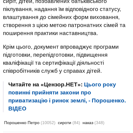
сиріт, дітей, позбавлених батьківського
піклування, надання їм відповідного статусу,
влаштування до сімейних форм виховання,
створення з цією метою патронатних сімей та
поширення практики наставництва.
Крім цього, документ впроваджує програми
підготовки, перепідготовки, підвищення
кваліфікації та сертифікації діяльності
співробітників служб у справах дітей.
Читайте на «Цензор.НЕТ»:
Цього року
повинні прийняти закони про
приватизацію і ринок землі, - Порошенко.
ВIДЕО
Порошенко Петро
(10052)
сироти
(84)
наказ
(348)