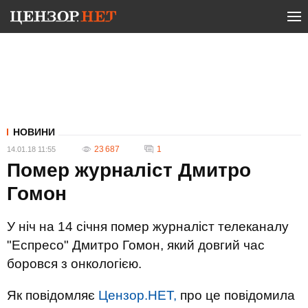
НОВИНИ
23 687
1
14.01.18 11:55
Помер журналіст Дмитро
Гомон
У ніч на 14 січня помер журналіст телеканалу
"Еспресо" Дмитро Гомон, який довгий час
боровся з онкологією.
Як повідомляє
Цензор.НЕТ,
про це повідомила