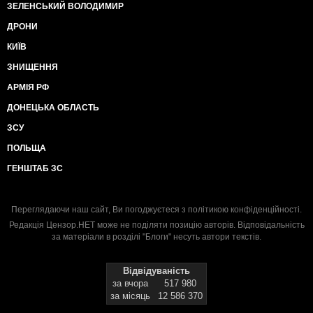
ЗЕЛЕНСЬКИЙ ВОЛОДИМИР
ДРОНИ
КИЇВ
ЗНИЩЕННЯ
АРМІЯ РФ
ДОНЕЦЬКА ОБЛАСТЬ
ЗСУ
ПОЛЬЩА
ГЕНШТАБ ЗС
Переглядаючи наш сайт, Ви погоджуєтеся з
політикою конфіденційності
.
Редакція Цензор.НЕТ може не поділяти позицію авторів. Відповідальність
за матеріали в розділі "Блоги" несуть автори текстів.
Відвідуваність
за вчора
517 980
за місяць
12 586 370