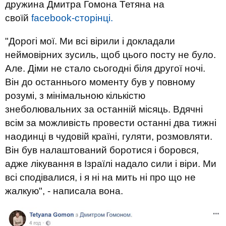
дружина Дмитра Гомона Тетяна на
своїй
facebook-сторінці.
"
Дорогі мої. Ми всі вірили і докладали
неймовірних зусиль, щоб цього посту не було.
Але. Діми не стало сьогодні біля другої ночі.
Він до останнього моменту був у повному
розумі, з мінімальною кількістю
знеболювальних за останній місяць. Вдячні
всім за можливість провести останні два тижні
наодинці в чудовій країні, гуляти, розмовляти.
Він був налаштований боротися і боровся,
адже лікування в Ізраїлі надало сили і віри. Ми
всі сподівалися, і я ні на мить ні про що не
жалкую"
, - написала вона.