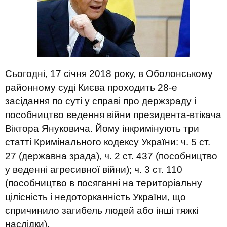
Сьогодні, 17 січня 2018 року, в Оболонському
районному суді Києва проходить 28-е
засідання по суті у справі про держзраду і
пособництво ведення війни президента-втікача
Віктора Януковича. Йому інкримінують три
статті Кримінального кодексу України: ч. 5 ст.
27 (державна зрада), ч. 2 ст. 437 (пособництво
у веденні агресивної війни); ч. 3 ст. 110
(пособництво в посяганні на територіальну
цілісність і недоторканність України, що
спричинило загибель людей або інші тяжкі
наслідки).