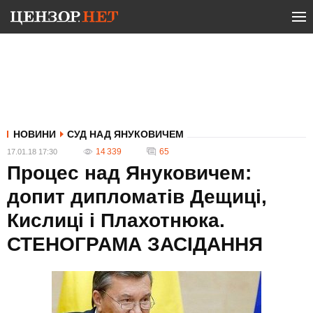
НОВИНИ
СУД НАД ЯНУКОВИЧЕМ
14 339
65
17.01.18 17:30
Процес над Януковичем:
допит дипломатів Дещиці,
Кислиці і Плахотнюка.
СТЕНОГРАМА ЗАСІДАННЯ