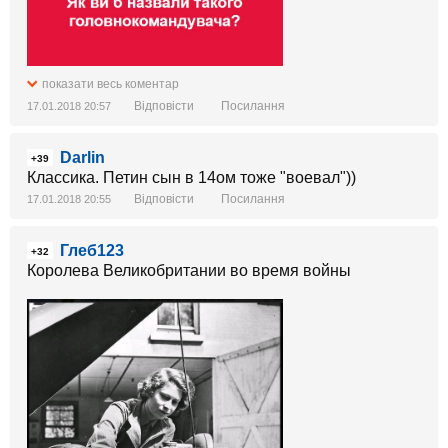
показати весь коментар
Відповісти
Посилання
17.01.2018 20:57
Darlin
+39
Классика. Петин сын в 14ом тоже "воевал"))
Відповісти
Посилання
17.01.2018 20:55
Глеб123
+32
Королева Великобритании во время войны