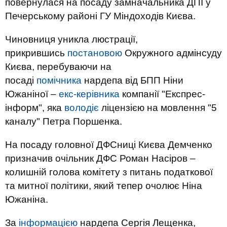
повернулася на посаду замначальника ДПІ у
Печерському районі ГУ Міндоходів Києва.
Чиновниця уникла люстрації,
прикрившись
постановою
Окружного адмінсуду
Києва, перебуваючи на
посаді
помічника
нардепа від БПП Ніни
Южаніної –
екс-керівника
компанії "Експрес-
інформ", яка
володіє
ліцензією на мовлення "5
каналу" Петра Поршенка.
На посаду головної ДФСниці Києва Демченко
призначив очільник ДФС Роман Насіров –
колишній голова комітету з питань податкової
та митної політики, який тепер очолює Ніна
Южаніна.
За
інформацією
нардепа Сергія Лещенка,