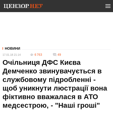
НОВИНИ
6 763
49
17.01.18 21:14
Очільниця ДФС Києва
Демченко звинувачується в
службовому підробленні -
щоб уникнути люстрації вона
фіктивно вважалася в АТО
медсестрою, - "Наші гроші"