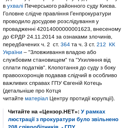
в
ухвалі
Печерського районного суду Києва.
Головне слідче правління Генпрокуратури
проводило досудове розслідування у
провадженні 42014000000001623, внесеному
до ЄРДР 24.11.2014 за ознаками злочинів,
передбачених ч. 2 ст.
364
та ч. 3 ст.
212 КК
України
– "Зловживання владою або
службовим становищем" та "Ухиляння від
сплати податків". Клопотання до суду з боку
правоохоронців подавав слідчий в особливо
важливих справах ГПУ Євгеній Котець
(детальніше про Котця
читайте
матеріал
Центру протидії корупції).
Читайте на «Цензор.НЕТ»:
У рамках
люстрації з прокуратури було звільнено
208 співробітників, - ГПУ