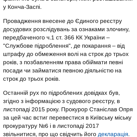
у Конча-Заспі.
Провадження внесене до Єдиного реєстру
досудових розслідувань за ознаками злочину,
передбаченого ч.1 ст. 366 КК України –
"Службове підроблення", де покарання – від
штрафу до обмеження волі на строк до трьох
років, з позбавленням права обіймати певні
посади чи займатися певною діяльністю на
строк до трьох років.
Останній рух по підроблених довідках був,
згідно з інформацією з судового реєстру, в
листопаді 2015 року. Прокурор Станіслав Опря
за цей час встиг перевестися в Київську міську
прокуратуру №6 і в листопаді 2017
звільнитися, про що свідчить його
декларація
.