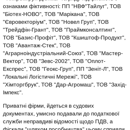
ознаками фіктивності: ПП "НВФ"Тайлуг", ТОВ
"Біотех-НОВО", ТОВ "Марікана", ТОВ
"Євровекторіум", ТОВ "Новел Груп", ТОВ
"Трейдфін-Грант", ТОВ "Праймконсалтинг",
ТОВ "Базис-Профіт", ТОВ "Кшиштоф-Продукт",
ТОВ "Авантаж-Стек", ТОВ
"Аграрноіндустріальний-Союз", ТОВ "Мастер-
Вектор", ТОВ "Зевс-2002", ТОВ "Оплот-
Експрес", ТОВ "Геокс-Груп", ПП "Зеніт-Л", ТОВ
"Локальні Логістичні Мережі", ТОВ
"Хімторгбрук", ТОВ "Дар-Агромаш", ТОВ "Захід-
Імпекс".
Приватні фірми, йдеться в судових
документах, умисно подавали до податкової
служби неправдиві відомості щодо ПДВ, а
фіскали "шляхом пособництва" цьому сприяли.