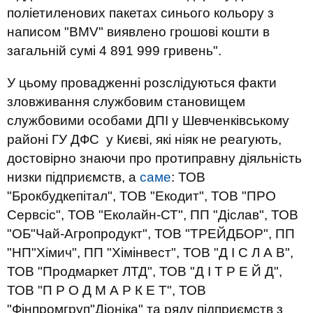
поліетиленових пакетах синього кольору з
написом "BMV" виявлено грошові кошти в
загальній сумі 4 891 999 гривень".
У цьому провадженні розслідуються факти
зловживання службовим становищем
службовими особами ДПІ у Шевченківському
районі ГУ ДФС у Києві, які ніяк не реагують,
достовірно знаючи про протиправну діяльність
низки підприємств, а
саме
: ТОВ
"Брокбудкепітал", ТОВ "Екодит", ТОВ "ПРО
Сервсіс", ТОВ "Еколайн-СТ", ПП "Діслав", ТОВ
"ОБ"Чай-Агропродукт", ТОВ "ТРЕЙДБОР", ПП
"НП"Хімич", ПП "Хімінвест", ТОВ "Д І С Л А В",
ТОВ "Продмаркет ЛТД", ТОВ "Д І Т Р Е Й Д",
ТОВ "П Р О Д М А Р К Е Т", ТОВ
"Фінпромгруп"Діоніка" та ряду підприємств з