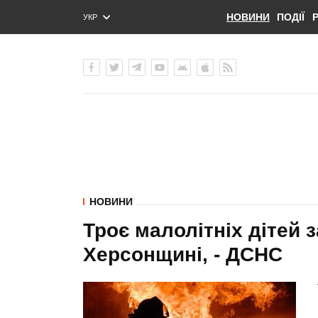
НОВИНИ
ПОДІЇ
УКР
ENG
РУС
НОВИНИ
Троє малолітніх дітей 
Херсонщині, - ДСНС