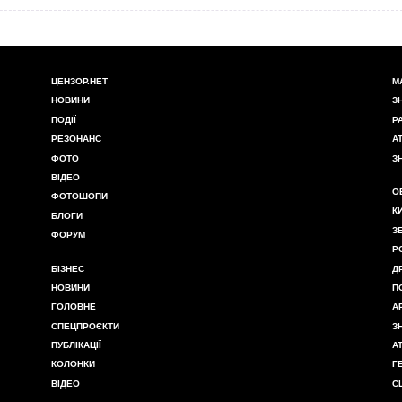
ЦЕНЗОР.НЕТ
М
НОВИНИ
З
ПОДІЇ
Р
РЕЗОНАНС
А
ФОТО
З
ВІДЕО
О
ФОТОШОПИ
К
БЛОГИ
З
ФОРУМ
Р
БІЗНЕС
Д
НОВИНИ
П
ГОЛОВНЕ
А
СПЕЦПРОЄКТИ
З
ПУБЛІКАЦІЇ
А
КОЛОНКИ
Г
ВІДЕО
С