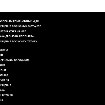
АСОВАНИЙ КОМБІНОВАНИЙ УДАР
НИЩЕННЯ РОСІЙСЬКИХ ОКУПАНТІВ
АКЕТНА АТАКА НА КИЇВ
ТАКА ДРОНІВ НА РЕГІОНИ РФ
НИЩЕННЯ РОСІЙСЬКОЇ ТЕХНІКИ
БСТРІЛ
ИЇВ
ЕЛЕНСЬКИЙ ВОЛОДИМИР
ОСІЯ
РОНИ
ОЛЬЩА
РМІЯ РФ
НИЩЕННЯ
ТАКА
ЕНШТАБ ЗС
ША