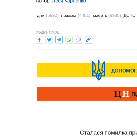
Автор:
Леся Карпенко
діти
(5692)
пожежа
(4451)
смерть
(6985)
ДСНС
ПОДІЛИТИСЯ:
Сталася помилка при