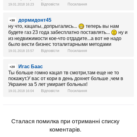
Відповісти
Посилання
19.01.2018 16:23
дормидонт45
+30
ну что, кацапы, допрыгались...
теперь вы нам
будете газ 23 года забесплатно поставлять...
ну и
из недвижимости кое-что отдадите...а вот не надо
было вести бизнес тоталитарными методами
Відповісти
Посилання
19.01.2018 15:57
Игас Баас
+20
Ты больше гомно кацап тв смотри,там еще не то
покажут.У вас от кори в день дохнет больше ,чем в
Украине за 5 лет умирает больных!
Відповісти
Посилання
19.01.2018 16:04
Сталася помилка при отриманні списку
коментарів.