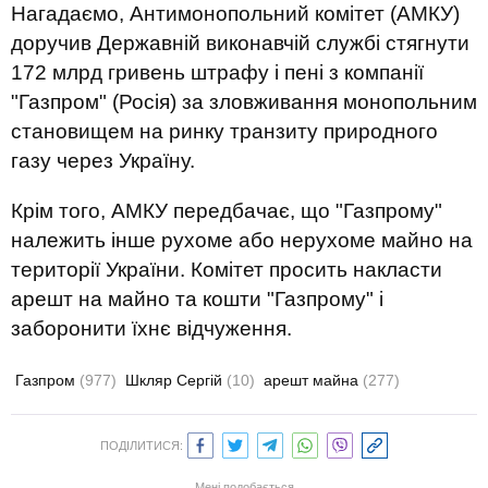
Нагадаємо, Антимонопольний комітет (АМКУ)
доручив Державній виконавчій службі стягнути
172 млрд гривень штрафу і пені з компанії
"Газпром" (Росія) за зловживання монопольним
становищем на ринку транзиту природного
газу через Україну.
Крім того, АМКУ передбачає, що "Газпрому"
належить інше рухоме або нерухоме майно на
території України. Комітет просить накласти
арешт на майно та кошти "Газпрому" і
заборонити їхнє відчуження.
Газпром
(977)
Шкляр Сергій
(10)
арешт майна
(277)
ПОДІЛИТИСЯ:
Мені подобається