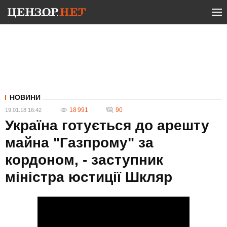
НОВИНИ
18 991
90
19.01.18 16:42
Україна готується до арешту
майна "Газпрому" за
кордоном, - заступник
міністра юстиції Шкляр