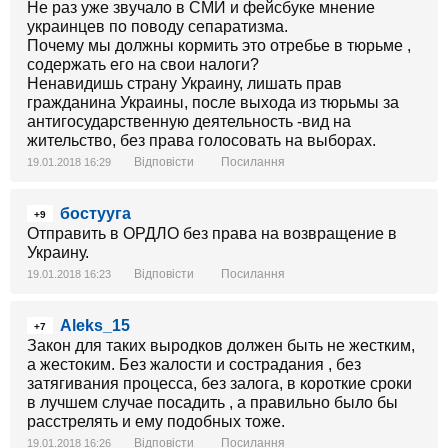
Не раз уже звучало в СМИ и фейсбуке мнение
украинцев по поводу сепаратизма.
Почему мы должны кормить это отребье в тюрьме ,
содержать его на свои налоги?
Ненавидишь страну Украину, лишать прав
гражданина Украины, после выхода из тюрьмы за
антигосударственную деятельность -вид на
жительство, без права голосовать на выборах.
Відповісти
Посилання
19.01.2018 16:29
бостууга
+9
Отправить в ОРДЛО без права на возвращение в
Украину.
Відповісти
Посилання
19.01.2018 16:23
Aleks_15
+7
Закон для таких выродков должен быть не жестким,
а жестоким. Без жалости и сострадания , без
затягивания процесса, без залога, в короткие сроки
в лучшем случае посадить , а правильно было бы
расстрелять и ему подобных тоже.
Відповісти
Посилання
19.01.2018 16:26