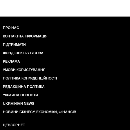
долларов. Итоговый годовой показатель остался в
плюсе - приток составил 23,2 млрд долларов. Это,
впрочем, вдвое меньше, чем в 2011-м году, и почти
втрое ниже показателя за 2013 год.
Статистика ЦБ говорит о том, что у нерезидентов
ПРО НАС
меняются приоритеты - вместо вложений в
КОНТАКТНА ІНФОРМАЦІЯ
реальный сектор они предпочитают финансовые
спекуляции, активно скупая облигации российского
ПІДТРИМАТИ
правительства или ценные бумаги корпорации; это
ФОНД ЮРІЯ БУТУСОВА
может означать рост недоверия, отмечает ведущий
научный сотрудник Центра развития ВШЭ Сергей
РЕКЛАМА
Пухов.
УМОВИ КОРИСТУВАННЯ
"Островки благоденствия" создаются в России
искусственно, за счет бюджета, для бизнеса в целом
ПОЛІТИКА КОНФІДЕНЦІЙНОСТІ
инвестиционный климат "слишком холодный",
указывает завотделом международных рынков
РЕДАКЦІЙНА ПОЛІТИКА
капитала ИМЭМО РАН Яков Миркин. При этом
УКРАИНА НОВОСТИ
перспективы роста остаются туманными: доходы
населения падают, рентабельность любого бизнеса,
UKRAINIAN NEWS
кроме продажи за рубеж полезных ископаемых
НОВИНИ БІЗНЕСУ, ЕКОНОМІКИ, ФІНАНСІВ
стремительно снижается.
По данным Росстата, за январь-сентябрь прибыль
ЦЕНЗОР.НЕТ
добывающих предприятий подскочила на 20%,