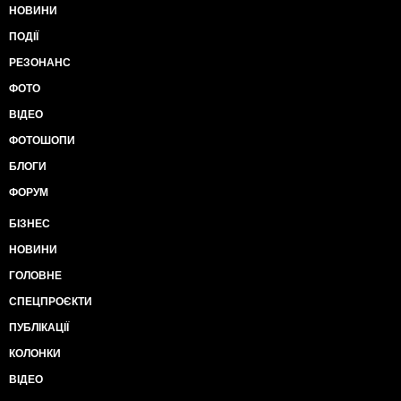
нефтеперерабатывающих заводов - более чем на
НОВИНИ
60%, тогда как в обрабатывающей промышленности
сальдированный финансовый результат снизился
ПОДІЇ
на 11%, в торговле - на 22%; прибыль строительных
РЕЗОНАНС
компаний рухнула втрое.
Ситуацию усугубляют санкции: в 2017-м году была
ФОТО
окончательно развеяна иллюзия, что вот-вот кто-то
ВІДЕО
придет и их отменит, отмечает главный экономист
Matrix Capital Евгений Гавриленков: "Давление на
ФОТОШОПИ
Россию будет продолжаться десятилетия, как
БЛОГИ
минимум".
Отдел мониторинга
ФОРУМ
Кавказ-Центр
БІЗНЕС
НОВИНИ
ГОЛОВНЕ
СПЕЦПРОЄКТИ
ПУБЛІКАЦІЇ
КОЛОНКИ
ВІДЕО