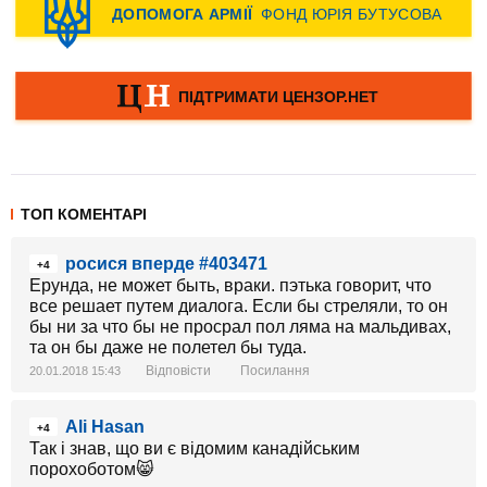
ТОП КОМЕНТАРІ
росися вперде #403471
+4
Ерунда, не может быть, враки. пэтька говорит, что
все решает путем диалога. Если бы стреляли, то он
бы ни за что бы не просрал пол ляма на мальдивах,
та он бы даже не полетел бы туда.
Відповісти
Посилання
20.01.2018 15:43
Ali Hasan
+4
Так і знав, що ви є відомим канадійським
порохоботом😸