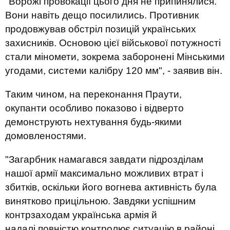
"Ворожі провокації цього дня не припинялися.
Вони навіть дещо посилились. Противник
продовжував обстріл позицій українських
захисників. Основою цієї військової потужності
стали міномети, зокрема заборонені Мінськими
угодами, системи калібру 120 мм", - заявив він.
Таким чином, на переконання Праути,
окупанти особливо показово і відверто
демонструють нехтування будь-якими
домовленостями.
"Загарбник намагався завдати підрозділам
нашої армії максимально можливих втрат і
збитків, оскільки його вогнева активність була
винятково прицільною. Завдяки успішним
контрзаходам українська армія й
надалі повністю контролює ситуацію в районі