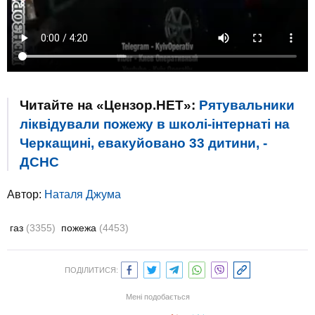
Читайте на «Цензор.НЕТ»:
Рятувальники
ліквідували пожежу в школі-інтернаті на
Черкащині, евакуйовано 33 дитини, -
ДСНС
Автор:
Наталя Джума
газ
(3355)
пожежа
(4453)
ПОДІЛИТИСЯ:
Мені подобається