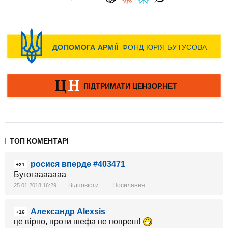
ТОП КОМЕНТАРІ
росися вперде #403471
+21
Бугогааааааа
Відповісти
Посилання
25.01.2018 16:29
Aлександр Alexsis
+16
це вірно, проти шефа не попреш!