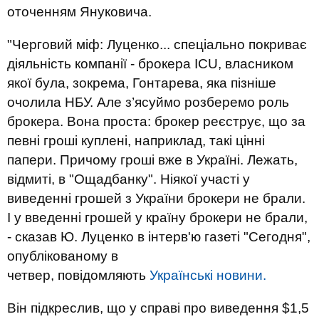
оточенням Януковича.
"Черговий міф: Луценко... спеціально покриває
діяльність компанії - брокера ICU, власником
якої була, зокрема, Гонтарева, яка пізніше
очолила НБУ. Але з’ясуймо розберемо роль
брокера. Вона проста: брокер реєструє, що за
певні гроші куплені, наприклад, такі цінні
папери. Причому гроші вже в Україні. Лежать,
відмиті, в "Ощадбанку". Ніякої участі у
виведенні грошей з України брокери не брали.
І у введенні грошей у країну брокери не брали,
- сказав Ю. Луценко в інтерв'ю газеті "Сегодня",
опублікованому в
четвер, повідомляють
Українські новини.
Він підкреслив, що у справі про виведення $1,5