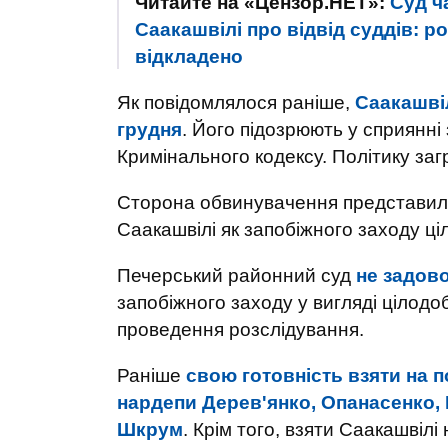
Читайте на «Цензор.НЕТ»:
Суд ч
Саакашвілі про відвід суддів: р
відкладено
Як повідомлялося раніше,
Саакашві
грудня
. Його підозрюють у сприянн
Кримінального кодексу. Політику загр
Сторона обвинувачення представила
Саакашвілі як запобіжного заходу ц
Печерський районний суд
не задов
запобіжного заходу у вигляді цілод
проведення розслідування.
Раніше
свою готовність взяти на 
нардепи Дерев'янко, Опанасенко, 
Шкрум
. Крім того, взяти Саакашвілі