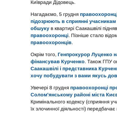
Київради Дідовець.
Нагадаємо, 5 грудня
правоохоронці
підозрюють в сприянні учасникам 
обшуку
в квартирі Саакашвілі підня
правоохоронці
. Пізніше стало від
правоохоронців
.
Окрім того,
Генпрокурор Луценко на
фінансував Курченко
. Також ГПУ
Саакашвілі і представника Курчен
хочу побудувати з вами якусь довг
Увечері 8 грудня
правоохоронці про
Солом'янському районі міста Киє
Кримінального кодексу (сприяння уч
їх злочинної діяльності) передбачає 