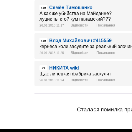
Семён Тимошенко
+10
А как же убийства на Майданне?
луцик ты кто? кум панамский???
Відповісти
Посилання
26.01.2018 11:17
Влад Михайлович #415559
+10
кернеса коли засудите за реальний злочи
Відповісти
Посилання
26.01.2018 11:25
НИКИТА wild
+9
Щас липецкая фабрика заскулит
Відповісти
Посилання
26.01.2018 11:24
Сталася помилка при