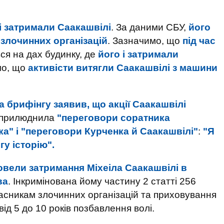
 затримали Саакашвілі
. За даними СБУ,
його
злочинних організацій
. Зазначимо, що
під час
вся на дах будинку, де
його і затримали
омо, що
активісти витягли Саакашвілі з машини
 брифінгу заявив, що акції Саакашвілі
 оприлюднила
"переговори соратника
ка" і "переговори Курченка й Саакашвілі"
:
"Я
у історію".
вели затримання Міхеіла Саакашвілі в
ва
. Інкримінована йому частину 2 статті 256
асникам злочинних організацій та приховування
від 5 до 10 років позбавлення волі.