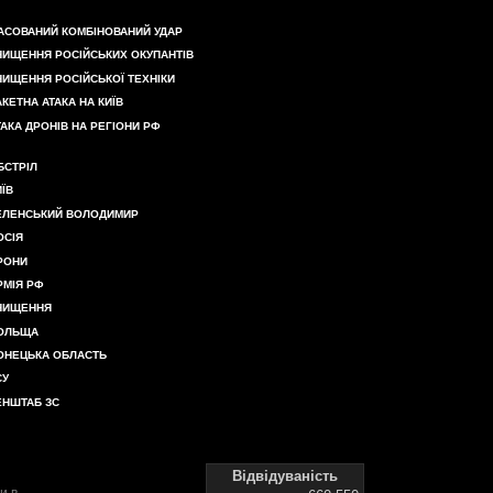
АСОВАНИЙ КОМБІНОВАНИЙ УДАР
НИЩЕННЯ РОСІЙСЬКИХ ОКУПАНТІВ
НИЩЕННЯ РОСІЙСЬКОЇ ТЕХНІКИ
АКЕТНА АТАКА НА КИЇВ
ТАКА ДРОНІВ НА РЕГІОНИ РФ
БСТРІЛ
ИЇВ
ЕЛЕНСЬКИЙ ВОЛОДИМИР
ОСІЯ
РОНИ
РМІЯ РФ
НИЩЕННЯ
ОЛЬЩА
ОНЕЦЬКА ОБЛАСТЬ
СУ
ЕНШТАБ ЗС
Відвідуваність