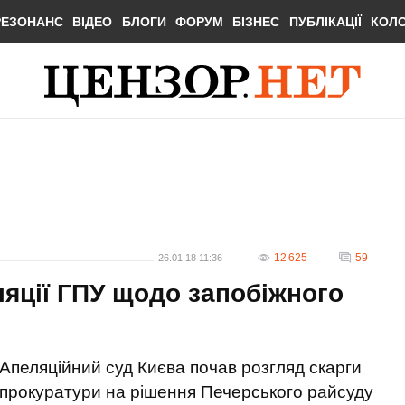
РЕЗОНАНС
ВІДЕО
БЛОГИ
ФОРУМ
БІЗНЕС
ПУБЛІКАЦІЇ
КОЛ
12 625
59
26.01.18 11:36
ляції ГПУ щодо запобіжного
Апеляційний суд Києва почав розгляд скарги
прокуратури на рішення Печерського райсуду