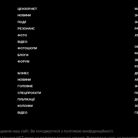
ЦЕНЗОР.НЕТ
М
НОВИНИ
З
ПОДІЇ
З
РЕЗОНАНС
Р
ФОТО
А
ВІДЕО
О
ФОТОШОПИ
К
БЛОГИ
З
ФОРУМ
Р
БІЗНЕС
Д
НОВИНИ
А
ГОЛОВНЕ
З
СПЕЦПРОЄКТИ
П
ПУБЛІКАЦІЇ
Д
КОЛОНКИ
З
ВІДЕО
Г
даючи наш сайт, Ви погоджуєтеся з
політикою конфіденційності
.