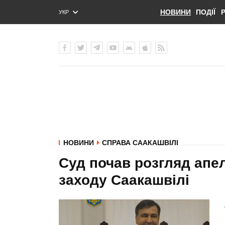
НОВИНИ
ПОДІЇ
УКР
ENG
РУС
НОВИНИ
СПРАВА СААКАШВІЛІ
Суд почав розгляд апе
заходу Саакашвілі