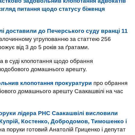
астково задовольнив клопотання адвокатів
озгляд питання щодо статусу біженця
лі доставили до Печерського суду вранці 11
і злочинному угрупованню за статтею 256
ожує від 3 до 5 років за ґратами.
 в суді клопотання щодо обрання
ілодобового домашнього арешту.
ольнив клопотання прокуратури
про обрання
обового домашнього арешту Саакашвілі на час
поруки лідера РНС Саакашвілі висловили
Купрій, Костенко, Добродомов, Тимошенко і
 на поруки готовий Анатолій Гриценко і депутат